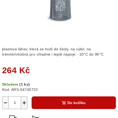
plastová láhev, která se hodí do školy, na výlet, na
trénink/vhodná pro chladné i teplé nápoje: -10°C do 96°C
264 Kč
Měrná
Skladem
(1 ks)
cena:
Kód:
ARS-54740723
−
+
Do košíku