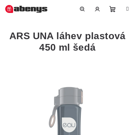
Přejít
na
obsah
Nákupn
Hledat
Přihlášení
ARS UNA láhev plastová
košík
450 ml šedá