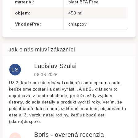
materiál
:
plast BPA Free
objem
:
450 ml
VhodnéPre
:
chlapcov
Ladislav Szalai
LS
Hodnocení obchodu je 5 z 5 hvězdiček.
08.06.2026
Už 2. krát som objednával rodinnú samolepku na auto,
keďže sme zostarli a deti vyrástli. A už 2. krát som to
objednával v tomto obchode, pretože vždy vyjdu v
ústrety, doladia detaily a produkt vydrží roky. Verím, že
pokiaľ budú deti s nami jazdiť našim autom, objednám tu
ešte aj 3. verziu našej rodiny, keď už budú deti
(skoro)dospelé.
Boris - overená recenzia