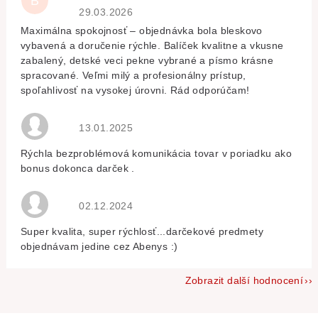
B
Hodnocení obchodu je 5 z 5 hvězdiček.
29.03.2026
Maximálna spokojnosť – objednávka bola bleskovo
vybavená a doručenie rýchle. Balíček kvalitne a vkusne
zabalený, detské veci pekne vybrané a písmo krásne
spracované. Veľmi milý a profesionálny prístup,
spoľahlivosť na vysokej úrovni. Rád odporúčam!
Hodnocení obchodu je 5 z 5 hvězdiček.
13.01.2025
Rýchla bezproblémová komunikácia tovar v poriadku ako
bonus dokonca darček .
Hodnocení obchodu je 5 z 5 hvězdiček.
02.12.2024
Super kvalita, super rýchlosť...darčekové predmety
objednávam jedine cez Abenys :)
Zobrazit další hodnocení