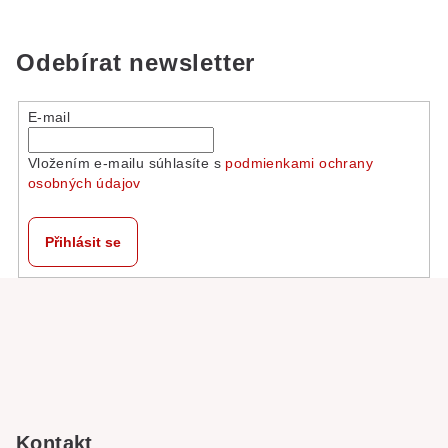
Odebírat newsletter
E-mail
Vložením e-mailu súhlasíte s
podmienkami ochrany
osobných údajov
Přihlásit se
Z
á
p
a
t
í
Kontakt