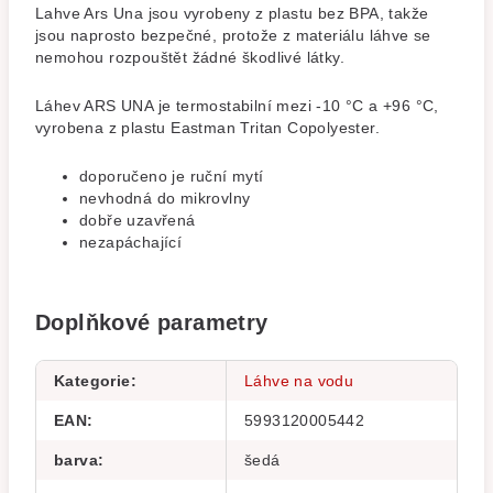
Lahve Ars Una jsou vyrobeny z plastu bez BPA, takže
jsou naprosto bezpečné, protože z materiálu láhve se
nemohou rozpouštět žádné škodlivé látky.
Láhev ARS UNA je termostabilní mezi -10 °C a +96 °C,
vyrobena z plastu Eastman Tritan Copolyester.
doporučeno je ruční mytí
nevhodná do mikrovlny
dobře uzavřená
nezapáchající
Doplňkové parametry
Kategorie
:
Láhve na vodu
EAN
:
5993120005442
barva
:
šedá