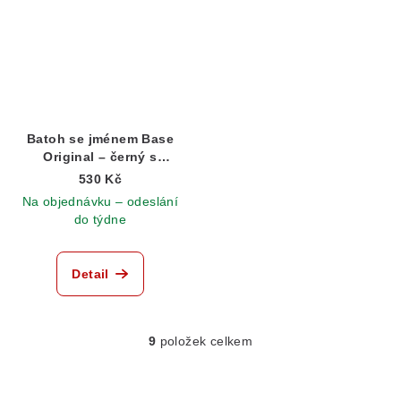
Batoh se jménem Base
Original – černý s
reflexním písmem
530 Kč
Na objednávku – odeslání
do týdne
Detail
9
položek celkem
O
v
l