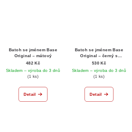
Batoh se jménem Base
Batoh se jménem Base
Original – mátový
Original – černý s
třpytivým písmem
482 Kč
530 Kč
Skladem – výroba do 3 dnů
Skladem – výroba do 3 dnů
(1 ks)
(1 ks)
Detail
Detail