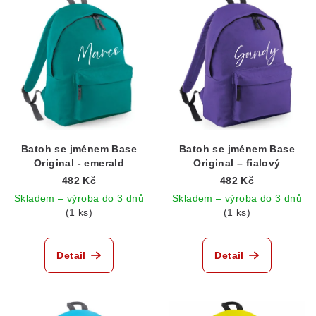
ý
d
p
u
i
k
s
t
p
ů
r
o
d
Batoh se jménem Base
Batoh se jménem Base
Original - emerald
Original – fialový
u
482 Kč
482 Kč
k
Skladem – výroba do 3 dnů
Skladem – výroba do 3 dnů
t
(1 ks)
(1 ks)
ů
Detail
Detail