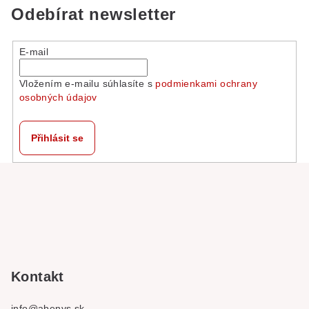
á
Odebírat newsletter
d
a
E-mail
c
í
Vložením e-mailu súhlasíte s
podmienkami ochrany
p
osobných údajov
r
v
k
Přihlásit se
y
v
Z
ý
á
p
p
i
a
s
u
t
í
Kontakt
info
@
abenys.sk