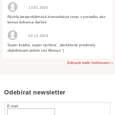
Hodnocení obchodu je 5 z 5 hvězdiček.
13.01.2025
Rýchla bezproblémová komunikácia tovar v poriadku ako
bonus dokonca darček .
Hodnocení obchodu je 5 z 5 hvězdiček.
02.12.2024
Super kvalita, super rýchlosť...darčekové predmety
objednávam jedine cez Abenys :)
Zobrazit další hodnocení
Odebírat newsletter
E-mail