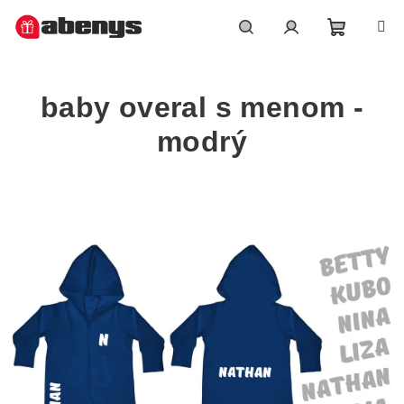
Přejít
na
obsah
Nákupn
Hledat
Přihlášení
baby overal s menom -
košík
modrý