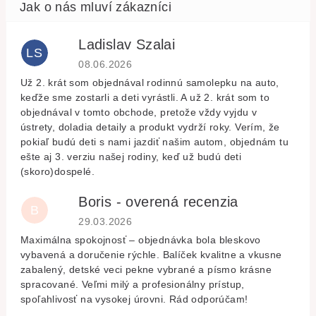
Ladislav Szalai
LS
Hodnocení obchodu je 5 z 5 hvězdiček.
08.06.2026
Už 2. krát som objednával rodinnú samolepku na auto,
keďže sme zostarli a deti vyrástli. A už 2. krát som to
objednával v tomto obchode, pretože vždy vyjdu v
ústrety, doladia detaily a produkt vydrží roky. Verím, že
pokiaľ budú deti s nami jazdiť našim autom, objednám tu
ešte aj 3. verziu našej rodiny, keď už budú deti
(skoro)dospelé.
Boris - overená recenzia
B
Hodnocení obchodu je 5 z 5 hvězdiček.
29.03.2026
Maximálna spokojnosť – objednávka bola bleskovo
vybavená a doručenie rýchle. Balíček kvalitne a vkusne
zabalený, detské veci pekne vybrané a písmo krásne
spracované. Veľmi milý a profesionálny prístup,
spoľahlivosť na vysokej úrovni. Rád odporúčam!