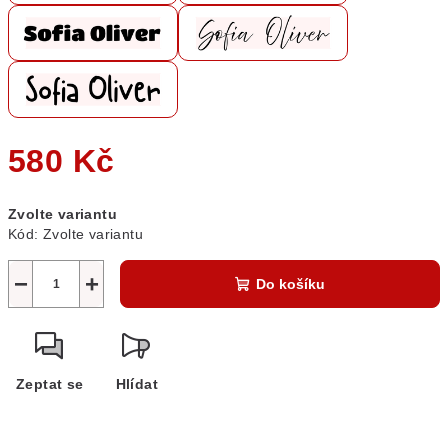
580 Kč
Měrná
Zvolte variantu
cena:
Kód:
Zvolte variantu
−
+
Do košíku
Zeptat se
Hlídat