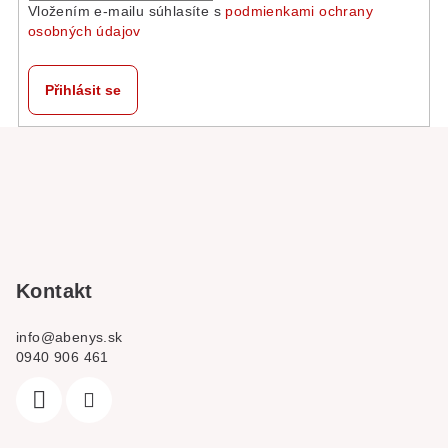
Vložením e-mailu súhlasíte s
podmienkami ochrany
osobných údajov
Přihlásit se
Z
á
p
a
t
í
Kontakt
info
@
abenys.sk
0940 906 461