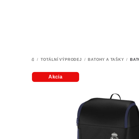
Přejít
na
obsah
/
TOTÁLNÍ VÝPRODEJ
/
BATOHY A TAŠKY
/
BAT
DOMŮ
Akcia