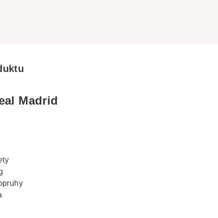
duktu
eal Madrid
ety
g
popruhy
a