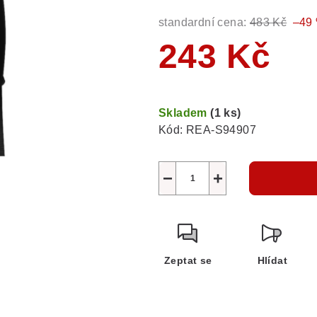
standardní cena:
483 Kč
–49
243 Kč
Měrná
cena:
Skladem
(1 ks)
Kód:
REA-S94907
−
+
Zeptat se
Hlídat