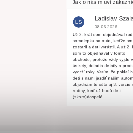
Ladislav Szala
LS
Hodnocení obchodu 
08.06.2026
Už 2. krát som objednával rod
samolepku na auto, keďže sm
zostarli a deti vyrástli. A už 2. 
som to objednával v tomto
obchode, pretože vždy vyjdu 
ústrety, doladia detaily a prod
vydrží roky. Verím, že pokiaľ 
deti s nami jazdiť našim autom
objednám tu ešte aj 3. verziu 
rodiny, keď už budú deti
(skoro)dospelé.