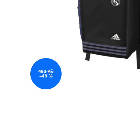
483 Kč
–49 %