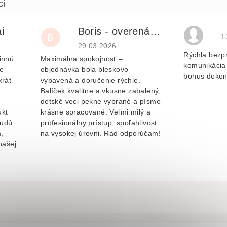
i
Boris - overená recenzia
H
B
1
je 5 z 5 hvězdiček.
Hodnocení obchodu je 5 z 5 hvězdiček.
29.03.2026
Rýchla bezp
innú
Maximálna spokojnosť –
komunikácia 
e
objednávka bola bleskovo
bonus dokon
krát
vybavená a doručenie rýchle.
Balíček kvalitne a vkusne zabalený,
v
detské veci pekne vybrané a písmo
ukt
krásne spracované. Veľmi milý a
budú
profesionálny prístup, spoľahlivosť
,
na vysokej úrovni. Rád odporúčam!
našej