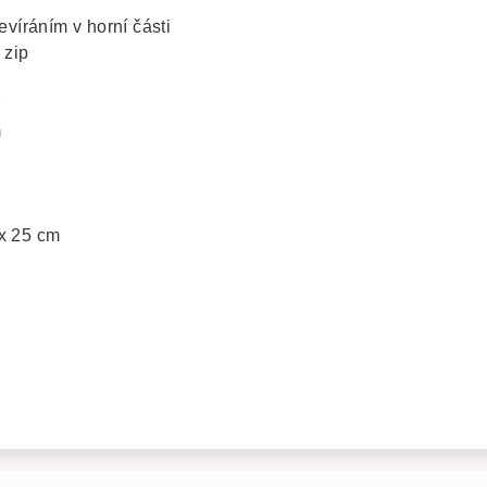
tevíráním v horní části
 zip
r
m
 x 25 cm