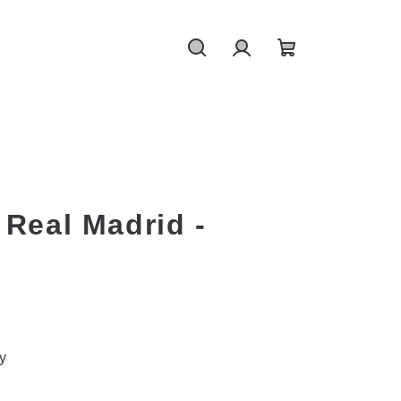
Hledat
Přihlášení
Nákupní
košík
 Real Madrid -
y