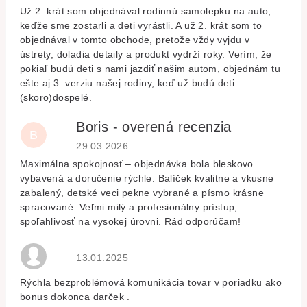
Už 2. krát som objednával rodinnú samolepku na auto,
keďže sme zostarli a deti vyrástli. A už 2. krát som to
objednával v tomto obchode, pretože vždy vyjdu v
ústrety, doladia detaily a produkt vydrží roky. Verím, že
pokiaľ budú deti s nami jazdiť našim autom, objednám tu
ešte aj 3. verziu našej rodiny, keď už budú deti
(skoro)dospelé.
Boris - overená recenzia
B
Hodnocení obchodu je 5 z 5 hvězdiček.
29.03.2026
Maximálna spokojnosť – objednávka bola bleskovo
vybavená a doručenie rýchle. Balíček kvalitne a vkusne
zabalený, detské veci pekne vybrané a písmo krásne
spracované. Veľmi milý a profesionálny prístup,
spoľahlivosť na vysokej úrovni. Rád odporúčam!
Hodnocení obchodu je 5 z 5 hvězdiček.
13.01.2025
Rýchla bezproblémová komunikácia tovar v poriadku ako
bonus dokonca darček .