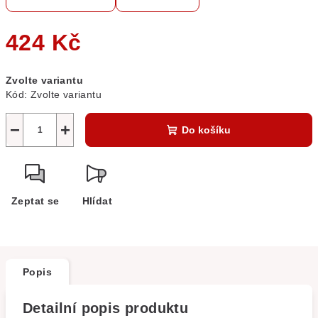
424 Kč
Měrná
Zvolte variantu
cena:
Kód:
Zvolte variantu
−
+
Do košíku
Zeptat se
Hlídat
Popis
Detailní popis produktu