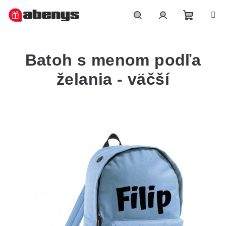
Přejít
na
obsah
Nákupn
Hledat
Přihlášení
Batoh s menom podľa
košík
želania - väčší