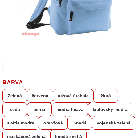
BARVA
Zelená
červená
růžová fuchsia
žlutá
šedá
černá
modrá tmavá
královsky modrá
světle modrá
oranžová
hnedá
vojenská zelená
maskáčová zelená
hnedá svetlá