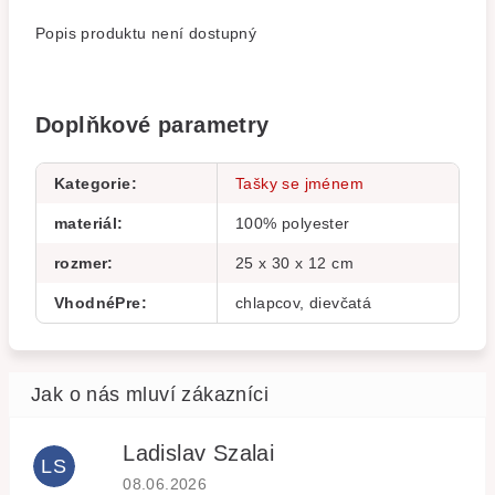
Popis produktu není dostupný
Doplňkové parametry
Kategorie
:
Tašky se jménem
materiál
:
100% polyester
rozmer
:
25 x 30 x 12 cm
VhodnéPre
:
chlapcov, dievčatá
Ladislav Szalai
LS
Hodnocení obchodu je 5 z 5 hvězdiček.
08.06.2026