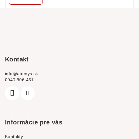
Z
á
p
a
t
í
Kontakt
info
@
abenys.sk
0940 906 461
Informácie pre vás
Kontakty