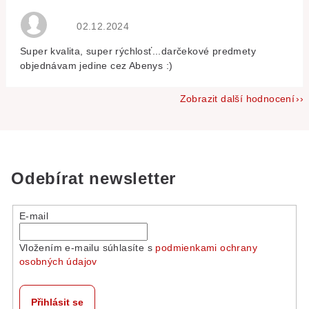
Hodnocení obchodu je 5 z 5 hvězdiček.
02.12.2024
Super kvalita, super rýchlosť...darčekové predmety
objednávam jedine cez Abenys :)
Zobrazit další hodnocení
Odebírat newsletter
E-mail
Vložením e-mailu súhlasíte s
podmienkami ochrany
osobných údajov
Přihlásit se