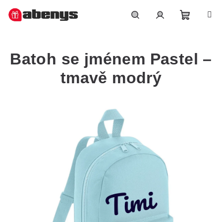
Přejít
na
obsah
Nákupn
Hledat
Přihlášení
Batoh se jménem Pastel –
košík
tmavě modrý