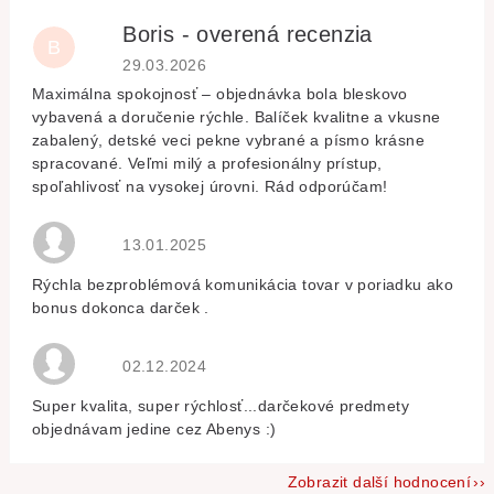
Boris - overená recenzia
B
Hodnocení obchodu je 5 z 5 hvězdiček.
29.03.2026
Maximálna spokojnosť – objednávka bola bleskovo
vybavená a doručenie rýchle. Balíček kvalitne a vkusne
zabalený, detské veci pekne vybrané a písmo krásne
spracované. Veľmi milý a profesionálny prístup,
spoľahlivosť na vysokej úrovni. Rád odporúčam!
Hodnocení obchodu je 5 z 5 hvězdiček.
13.01.2025
Rýchla bezproblémová komunikácia tovar v poriadku ako
bonus dokonca darček .
Hodnocení obchodu je 5 z 5 hvězdiček.
02.12.2024
Super kvalita, super rýchlosť...darčekové predmety
objednávam jedine cez Abenys :)
Zobrazit další hodnocení