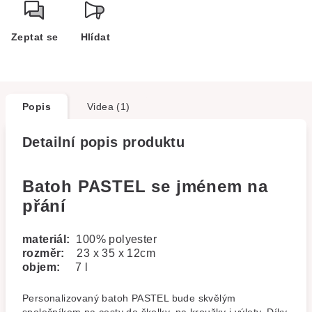
Zeptat se
Hlídat
Popis
Videa (1)
Detailní popis produktu
Batoh PASTEL se jménem na
přání
materiál:
100% polyester
rozměr:
23 x 35 x 12cm
objem:
7 l
Personalizovaný batoh PASTEL bude skvělým