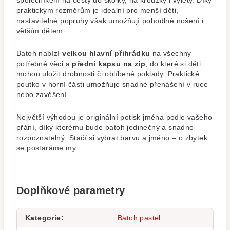
společníkem na cesty do školky, na kroužky i výlety. Díky
praktickým rozměrům je ideální pro menší děti,
nastavitelné popruhy však umožňují pohodlné nošení i
větším dětem.
Batoh nabízí
velkou hlavní přihrádku
na všechny
potřebné věci a
přední kapsu na zip
, do které si děti
mohou uložit drobnosti či oblíbené poklady. Praktické
poutko v horní části umožňuje snadné přenášení v ruce
nebo zavěšení.
Největší výhodou je originální potisk jména podle vašeho
přání, díky kterému bude batoh jedinečný a snadno
rozpoznatelný. Stačí si vybrat barvu a jméno – o zbytek
se postaráme my.
Doplňkové parametry
Kategorie
:
Batoh pastel