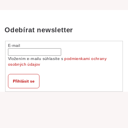
Odebírat newsletter
E-mail
Vložením e-mailu súhlasíte s
podmienkami ochrany
osobných údajov
Přihlásit se
Z
á
p
a
t