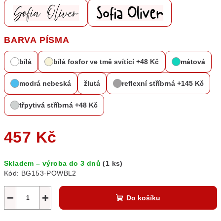
BARVA PÍSMA
bílá
bílá fosfor ve tmě svítící +48 Kč
mátová
modrá nebeská
žlutá
reflexní stříbrná +145 Kč
třpytivá stříbrná +48 Kč
457 Kč
Měrná
Skladem – výroba do 3 dnů
(1 ks)
cena:
Kód:
BG153-POWBL2
−
+
Do košíku