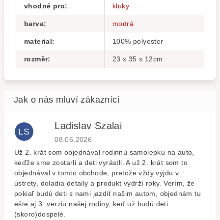
vhodné pro
:
kluky
barva
:
modrá
material
:
100% polyester
rozměr
:
23 x 35 x 12cm
Ladislav Szalai
LS
Hodnocení obchodu je 5 z 5 hvězdiček.
08.06.2026
Už 2. krát som objednával rodinnú samolepku na auto,
keďže sme zostarli a deti vyrástli. A už 2. krát som to
objednával v tomto obchode, pretože vždy vyjdu v
ústrety, doladia detaily a produkt vydrží roky. Verím, že
pokiaľ budú deti s nami jazdiť našim autom, objednám tu
ešte aj 3. verziu našej rodiny, keď už budú deti
(skoro)dospelé.