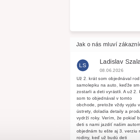
Ladislav Szala
LS
Hodnocení obchodu 
08.06.2026
Už 2. krát som objednával rod
samolepku na auto, keďže sm
zostarli a deti vyrástli. A už 2. 
som to objednával v tomto
obchode, pretože vždy vyjdu 
ústrety, doladia detaily a prod
vydrží roky. Verím, že pokiaľ 
deti s nami jazdiť našim autom
objednám tu ešte aj 3. verziu 
rodiny, keď už budú deti