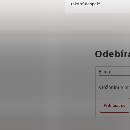
(skoro)dospelé.
Odebír
E-mail
Vložením e-ma
Přihlásit se