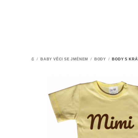
Přejít
na
obsah
/
BABY VĚCI SE JMÉNEM
/
BODY
/
BODY S KRÁ
DOMŮ