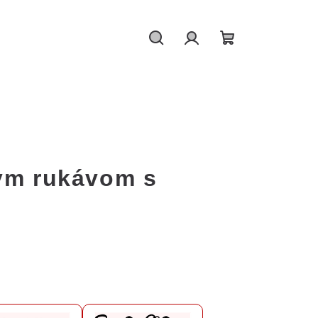
Hledat
Přihlášení
Nákupní
košík
ym rukávom s