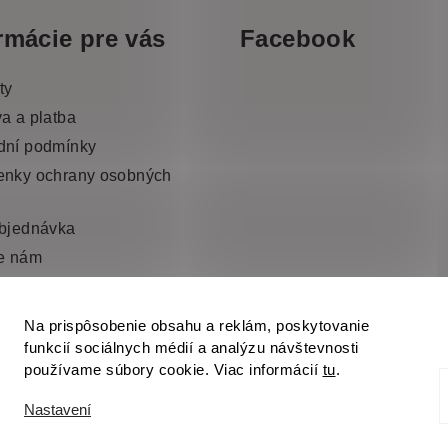
rmácie pre vás
Facebook
ty
a a platba
dní podmínky
nky ochrany osobných
bjednávka
e nám
Na prispôsobenie obsahu a reklám, poskytovanie
funkcií sociálnych médií a analýzu návštevnosti
používame súbory cookie. Viac informácií
tu
.
Nastavení
Copyright 2026