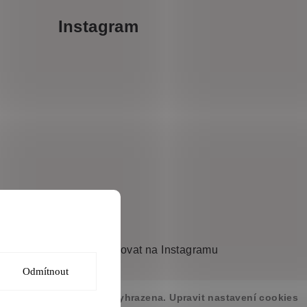
Instagram
Souhlasím
Sledovat na Instagramu
Odmítnout
abenys
. Všechna práva vyhrazena.
Upravit nastavení cookies