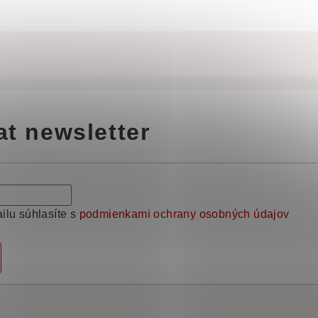
at newsletter
ilu súhlasíte s
podmienkami ochrany osobných údajov