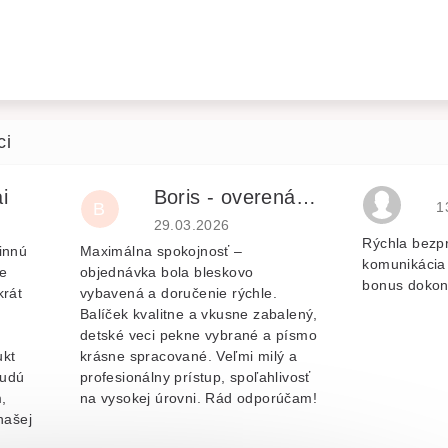
i
Boris - overená recenzia
H
B
1
je 5 z 5 hvězdiček.
Hodnocení obchodu je 5 z 5 hvězdiček.
29.03.2026
Rýchla bezp
innú
Maximálna spokojnosť –
komunikácia 
e
objednávka bola bleskovo
bonus dokon
krát
vybavená a doručenie rýchle.
Balíček kvalitne a vkusne zabalený,
v
detské veci pekne vybrané a písmo
ukt
krásne spracované. Veľmi milý a
budú
profesionálny prístup, spoľahlivosť
,
na vysokej úrovni. Rád odporúčam!
našej