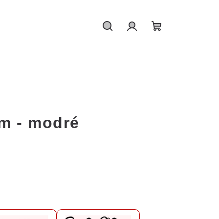
Hledat
Přihlášení
Nákupní
košík
m - modré