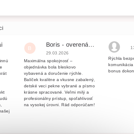
i
Boris - overená recenzia
H
B
1
je 5 z 5 hvězdiček.
Hodnocení obchodu je 5 z 5 hvězdiček.
29.03.2026
Rýchla bezp
innú
Maximálna spokojnosť –
komunikácia 
e
objednávka bola bleskovo
bonus dokon
krát
vybavená a doručenie rýchle.
Balíček kvalitne a vkusne zabalený,
v
detské veci pekne vybrané a písmo
ukt
krásne spracované. Veľmi milý a
budú
profesionálny prístup, spoľahlivosť
,
na vysokej úrovni. Rád odporúčam!
našej