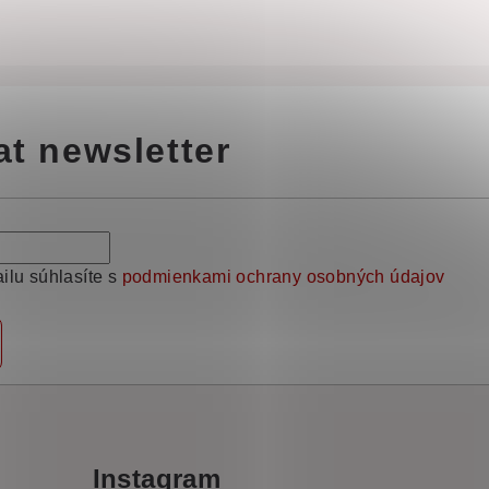
at newsletter
ilu súhlasíte s
podmienkami ochrany osobných údajov
Instagram