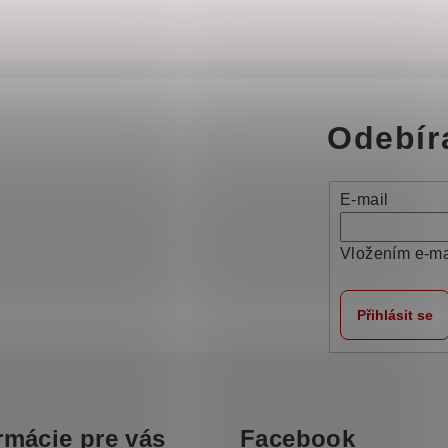
Odebír
E-mail
Vložením e-ma
Přihlásit se
rmácie pre vás
Facebook