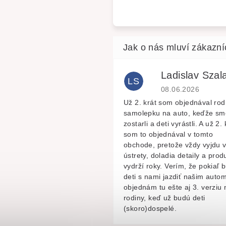
Ladislav Szala
LS
Hodnocení obchodu 
08.06.2026
Už 2. krát som objednával rod
samolepku na auto, keďže sm
zostarli a deti vyrástli. A už 2. 
som to objednával v tomto
obchode, pretože vždy vyjdu 
ústrety, doladia detaily a prod
vydrží roky. Verím, že pokiaľ 
deti s nami jazdiť našim autom
objednám tu ešte aj 3. verziu 
rodiny, keď už budú deti
(skoro)dospelé.