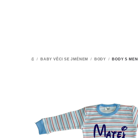
Přejít
na
obsah
/
BABY VĚCI SE JMÉNEM
/
BODY
/
BODY S MEN
DOMŮ