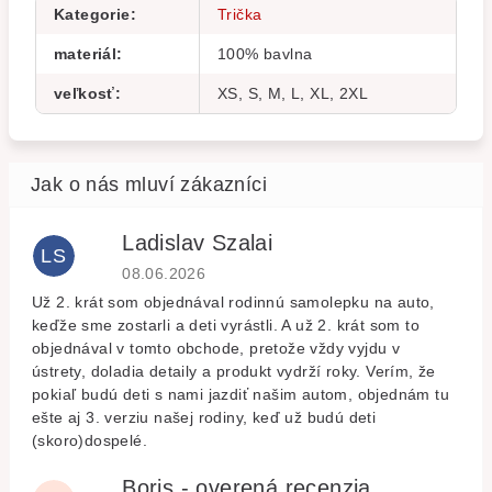
Kategorie
:
Trička
materiál
:
100% bavlna
veľkosť
:
XS, S, M, L, XL, 2XL
Ladislav Szalai
LS
Hodnocení obchodu je 5 z 5 hvězdiček.
08.06.2026
Už 2. krát som objednával rodinnú samolepku na auto,
keďže sme zostarli a deti vyrástli. A už 2. krát som to
objednával v tomto obchode, pretože vždy vyjdu v
ústrety, doladia detaily a produkt vydrží roky. Verím, že
pokiaľ budú deti s nami jazdiť našim autom, objednám tu
ešte aj 3. verziu našej rodiny, keď už budú deti
(skoro)dospelé.
Boris - overená recenzia