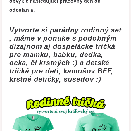
obvykle nasledujúci pracovný deň od
odoslania.
Vytvorte si parádny rodinný set
, máme v ponuke s podobným
dizajnom aj dospelácke tričká
pre mamku, babku, dedka,
ocka, či krstných :) a detské
tričká pre deti, kamošov BFF,
krstné detičky, susedov :)