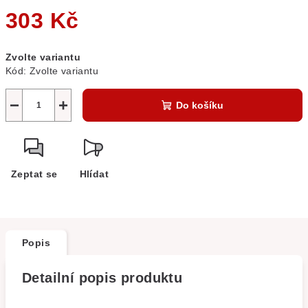
303 Kč
Měrná
Zvolte variantu
cena:
Kód:
Zvolte variantu
−
+
Do košíku
Zeptat se
Hlídat
Popis
Detailní popis produktu