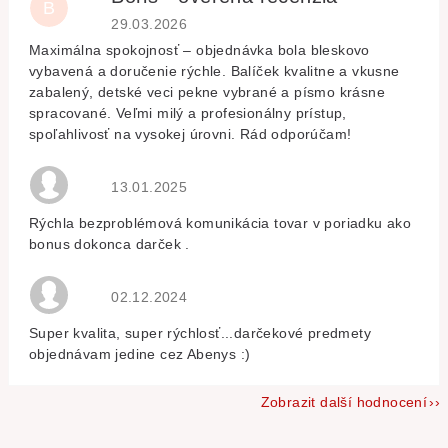
B
Hodnocení obchodu je 5 z 5 hvězdiček.
29.03.2026
Maximálna spokojnosť – objednávka bola bleskovo
vybavená a doručenie rýchle. Balíček kvalitne a vkusne
zabalený, detské veci pekne vybrané a písmo krásne
spracované. Veľmi milý a profesionálny prístup,
spoľahlivosť na vysokej úrovni. Rád odporúčam!
Hodnocení obchodu je 5 z 5 hvězdiček.
13.01.2025
Rýchla bezproblémová komunikácia tovar v poriadku ako
bonus dokonca darček .
Hodnocení obchodu je 5 z 5 hvězdiček.
02.12.2024
Super kvalita, super rýchlosť...darčekové predmety
objednávam jedine cez Abenys :)
Zobrazit další hodnocení