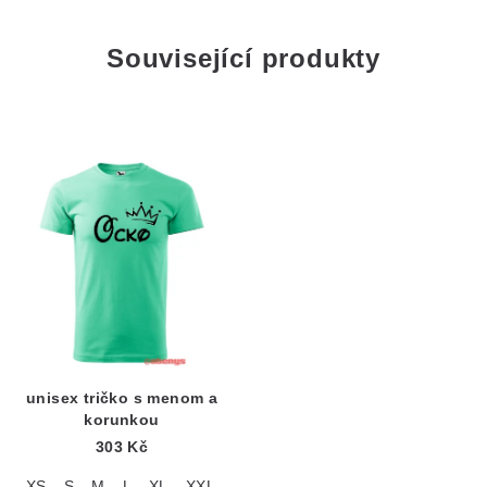
Související produkty
unisex tričko s menom a
korunkou
303 Kč
XS
S
M
L
XL
XXL
3XL