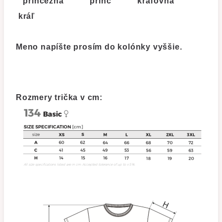
princezná princ kráľovná
kráľ
Meno
napíšte prosím do kolónky vyššie.
Rozmery trička
v cm: