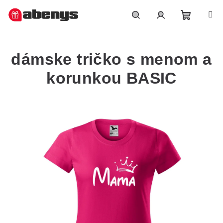
Přejít
na
obsah
Nákupn
Hledat
Přihlášení
dámske tričko s menom a
košík
korunkou BASIC