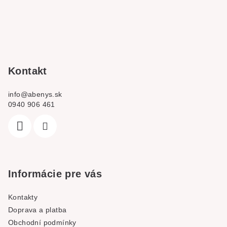
á
p
a
t
í
Kontakt
info
@
abenys.sk
0940 906 461
Informácie pre vás
Kontakty
Doprava a platba
Obchodní podmínky