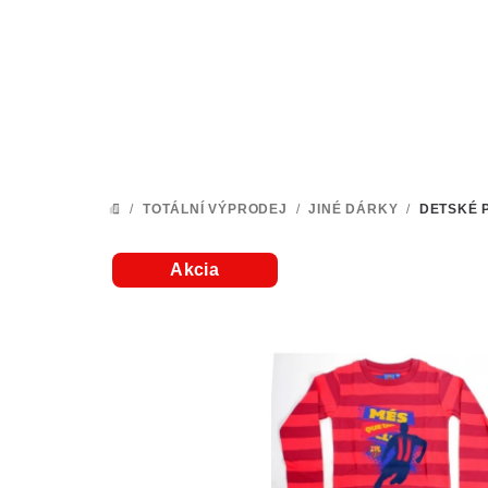
Přejít
na
obsah
/
TOTÁLNÍ VÝPRODEJ
/
JINÉ DÁRKY
/
DETSKÉ 
DOMŮ
Akcia