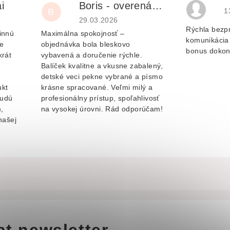
i
Boris - overená recenzia
H
B
1
je 5 z 5 hvězdiček.
Hodnocení obchodu je 5 z 5 hvězdiček.
29.03.2026
Rýchla bezp
innú
Maximálna spokojnosť –
komunikácia 
e
objednávka bola bleskovo
bonus dokon
krát
vybavená a doručenie rýchle.
Balíček kvalitne a vkusne zabalený,
v
detské veci pekne vybrané a písmo
ukt
krásne spracované. Veľmi milý a
budú
profesionálny prístup, spoľahlivosť
,
na vysokej úrovni. Rád odporúčam!
našej