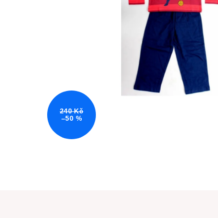
240 Kč
–50 %