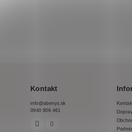
Z
á
Kontakt
Info
p
a
info
@
abenys.sk
Kontak
0940 906 461
t
Doprav
Obcho
í
Podmie