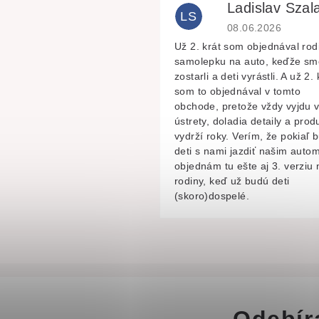
Ladislav Szala
LS
Hodnocení obchodu 
08.06.2026
Už 2. krát som objednával rod
samolepku na auto, keďže sm
zostarli a deti vyrástli. A už 2. 
som to objednával v tomto
obchode, pretože vždy vyjdu 
ústrety, doladia detaily a prod
vydrží roky. Verím, že pokiaľ 
deti s nami jazdiť našim autom
objednám tu ešte aj 3. verziu 
rodiny, keď už budú deti
(skoro)dospelé.