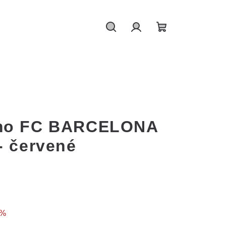
Hledat
Přihlášení
Nákupní
košík
amo FC BARCELONA
- červené
 %