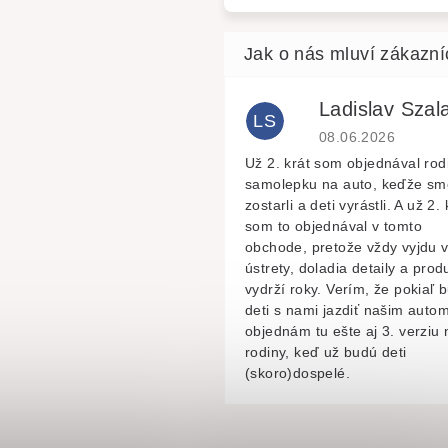
Ladislav Szala
LS
Hodnocení obchodu 
08.06.2026
Už 2. krát som objednával rod
samolepku na auto, keďže sm
zostarli a deti vyrástli. A už 2. 
som to objednával v tomto
obchode, pretože vždy vyjdu 
ústrety, doladia detaily a prod
vydrží roky. Verím, že pokiaľ 
deti s nami jazdiť našim autom
objednám tu ešte aj 3. verziu 
rodiny, keď už budú deti
(skoro)dospelé.