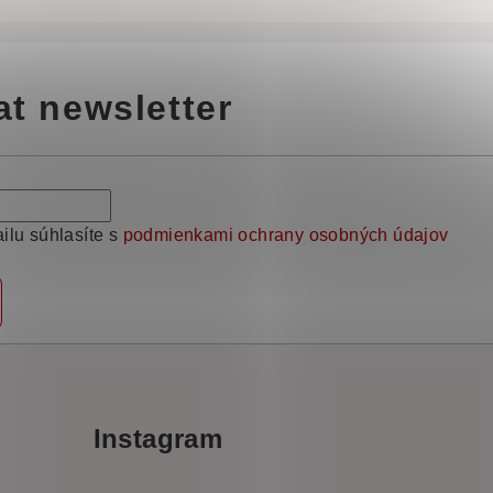
at newsletter
ilu súhlasíte s
podmienkami ochrany osobných údajov
Instagram