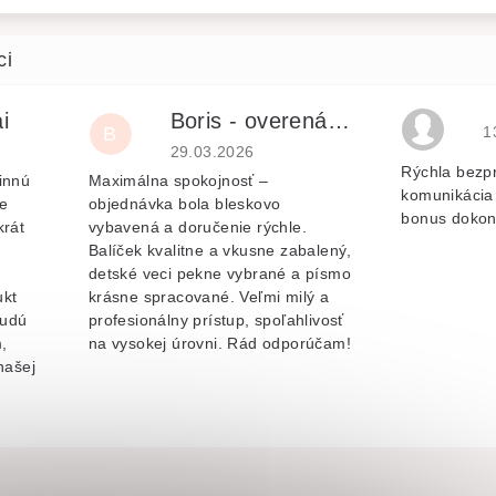
i
Boris - overená recenzia
H
B
1
je 5 z 5 hvězdiček.
Hodnocení obchodu je 5 z 5 hvězdiček.
29.03.2026
Rýchla bezp
innú
Maximálna spokojnosť –
komunikácia 
e
objednávka bola bleskovo
bonus dokon
krát
vybavená a doručenie rýchle.
Balíček kvalitne a vkusne zabalený,
v
detské veci pekne vybrané a písmo
ukt
krásne spracované. Veľmi milý a
budú
profesionálny prístup, spoľahlivosť
,
na vysokej úrovni. Rád odporúčam!
našej