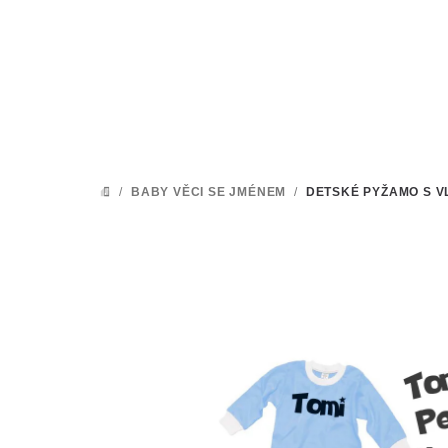
Přejít
na
obsah
/
BABY VĚCI SE JMÉNEM
/
DETSKÉ PYŽAMO S V
DOMŮ