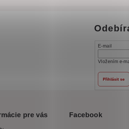
Odebír
E-mail
Vložením e-ma
Přihlásit se
rmácie pre vás
Facebook