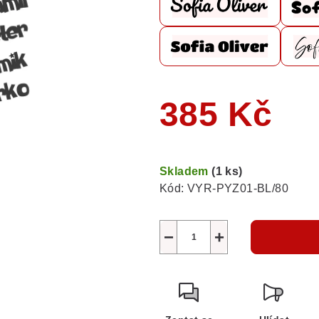
385 Kč
Měrná
cena:
Skladem
(1 ks)
Kód:
VYR-PYZ01-BL/80
−
+