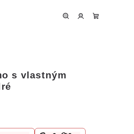
Hledat
Přihlášení
Nákupní
košík
o s vlastným
ré