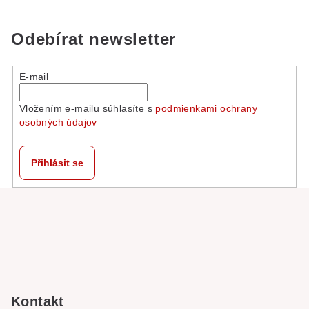
Odebírat newsletter
E-mail
Vložením e-mailu súhlasíte s
podmienkami ochrany
osobných údajov
Přihlásit se
Z
á
p
a
t
í
Kontakt