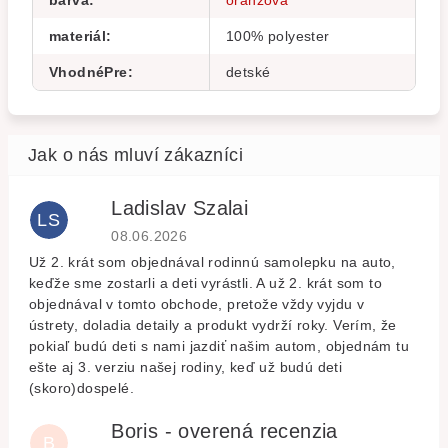
barva
:
oranžová
materiál
:
100% polyester
VhodnéPre
:
detské
Ladislav Szalai
LS
Hodnocení obchodu je 5 z 5 hvězdiček.
08.06.2026
Už 2. krát som objednával rodinnú samolepku na auto,
keďže sme zostarli a deti vyrástli. A už 2. krát som to
objednával v tomto obchode, pretože vždy vyjdu v
ústrety, doladia detaily a produkt vydrží roky. Verím, že
pokiaľ budú deti s nami jazdiť našim autom, objednám tu
ešte aj 3. verziu našej rodiny, keď už budú deti
(skoro)dospelé.
Boris - overená recenzia
B