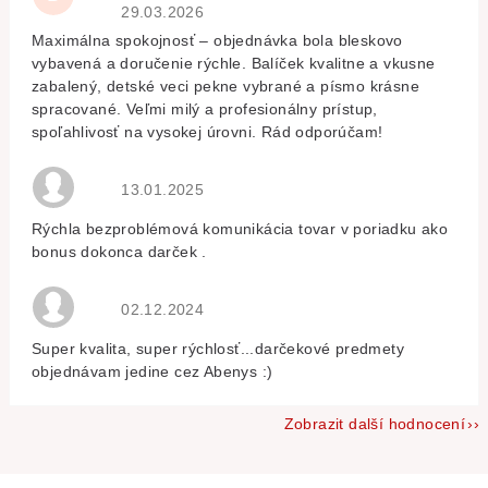
Hodnocení obchodu je 5 z 5 hvězdiček.
29.03.2026
Maximálna spokojnosť – objednávka bola bleskovo
vybavená a doručenie rýchle. Balíček kvalitne a vkusne
zabalený, detské veci pekne vybrané a písmo krásne
spracované. Veľmi milý a profesionálny prístup,
spoľahlivosť na vysokej úrovni. Rád odporúčam!
Hodnocení obchodu je 5 z 5 hvězdiček.
13.01.2025
Rýchla bezproblémová komunikácia tovar v poriadku ako
bonus dokonca darček .
Hodnocení obchodu je 5 z 5 hvězdiček.
02.12.2024
Super kvalita, super rýchlosť...darčekové predmety
objednávam jedine cez Abenys :)
Zobrazit další hodnocení