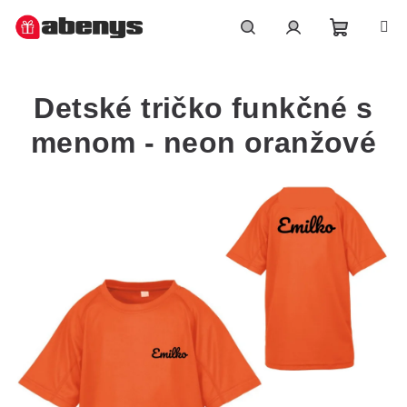
Přejít
na
obsah
Nákupn
Hledat
Přihlášení
Detské tričko funkčné s
košík
menom - neon oranžové