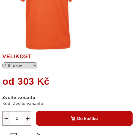
VELIKOST
od
303 Kč
Měrná
Zvolte variantu
cena:
Kód:
Zvolte variantu
−
+
Do košíku