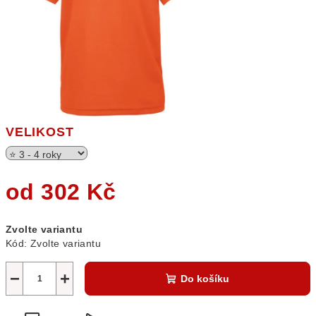
VELIKOST
od
302 Kč
Měrná
Zvolte variantu
cena:
Kód:
Zvolte variantu
−
+
Do košíku