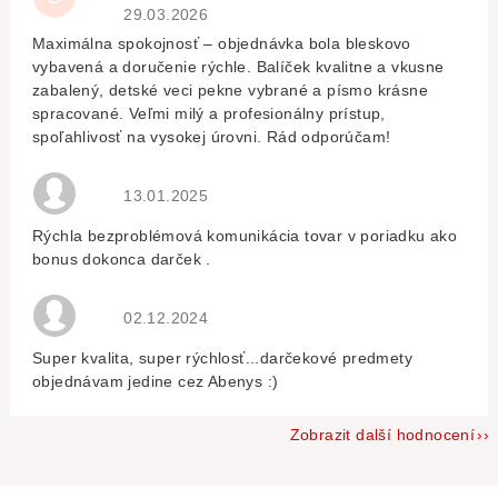
Hodnocení obchodu je 5 z 5 hvězdiček.
29.03.2026
Maximálna spokojnosť – objednávka bola bleskovo
vybavená a doručenie rýchle. Balíček kvalitne a vkusne
zabalený, detské veci pekne vybrané a písmo krásne
spracované. Veľmi milý a profesionálny prístup,
spoľahlivosť na vysokej úrovni. Rád odporúčam!
Hodnocení obchodu je 5 z 5 hvězdiček.
13.01.2025
Rýchla bezproblémová komunikácia tovar v poriadku ako
bonus dokonca darček .
Hodnocení obchodu je 5 z 5 hvězdiček.
02.12.2024
Super kvalita, super rýchlosť...darčekové predmety
objednávam jedine cez Abenys :)
Zobrazit další hodnocení