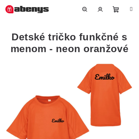
Přejít
na
obsah
Nákupn
Hledat
Přihlášení
Detské tričko funkčné s
košík
menom - neon oranžové