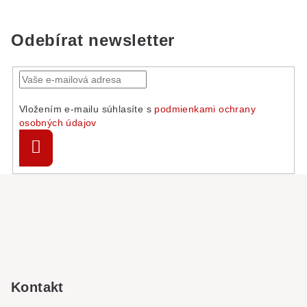
Odebírat newsletter
Vložením e-mailu súhlasíte s
podmienkami ochrany
osobných údajov
Přihlásit
se
Z
á
p
a
t
í
Kontakt