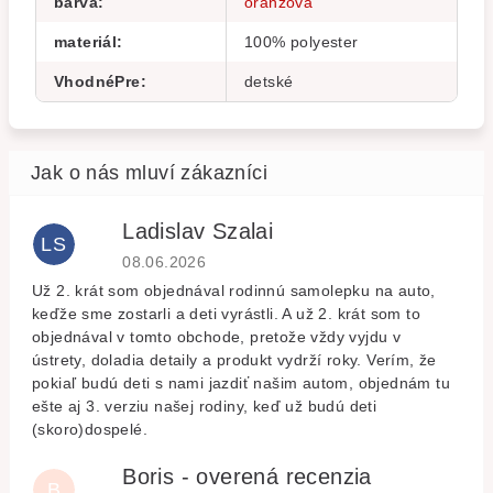
barva
:
oranžová
materiál
:
100% polyester
VhodnéPre
:
detské
Ladislav Szalai
LS
Hodnocení obchodu je 5 z 5 hvězdiček.
08.06.2026
Už 2. krát som objednával rodinnú samolepku na auto,
keďže sme zostarli a deti vyrástli. A už 2. krát som to
objednával v tomto obchode, pretože vždy vyjdu v
ústrety, doladia detaily a produkt vydrží roky. Verím, že
pokiaľ budú deti s nami jazdiť našim autom, objednám tu
ešte aj 3. verziu našej rodiny, keď už budú deti
(skoro)dospelé.
Boris - overená recenzia
B