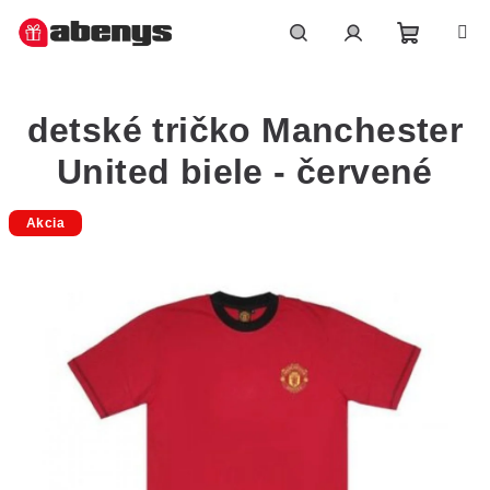
Přejít
na
obsah
Nákupn
Hledat
Přihlášení
detské tričko Manchester
košík
United biele - červené
Akcia