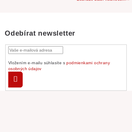
Odebírat newsletter
Vložením e-mailu súhlasíte s
podmienkami ochrany
osobných údajov
Přihlásit
se
Z
á
p
a
t