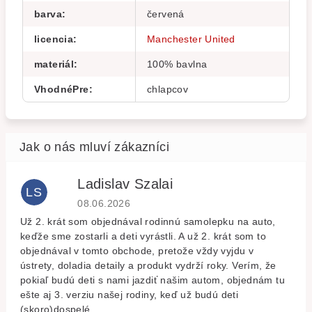
barva
:
červená
licencia
:
Manchester United
materiál
:
100% bavlna
VhodnéPre
:
chlapcov
Ladislav Szalai
LS
Hodnocení obchodu je 5 z 5 hvězdiček.
08.06.2026
Už 2. krát som objednával rodinnú samolepku na auto,
keďže sme zostarli a deti vyrástli. A už 2. krát som to
objednával v tomto obchode, pretože vždy vyjdu v
ústrety, doladia detaily a produkt vydrží roky. Verím, že
pokiaľ budú deti s nami jazdiť našim autom, objednám tu
ešte aj 3. verziu našej rodiny, keď už budú deti
(skoro)dospelé.