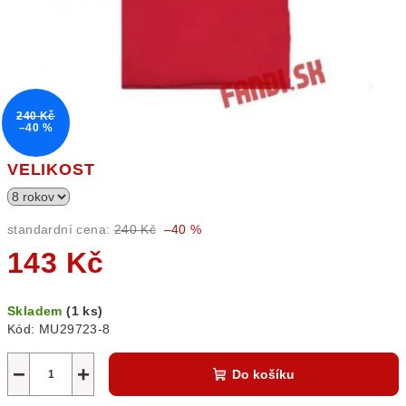
240 Kč
–40 %
VELIKOST
standardní cena:
240 Kč
–40 %
143 Kč
Měrná
Skladem
(1 ks)
cena:
Kód:
MU29723-8
−
+
Do košíku