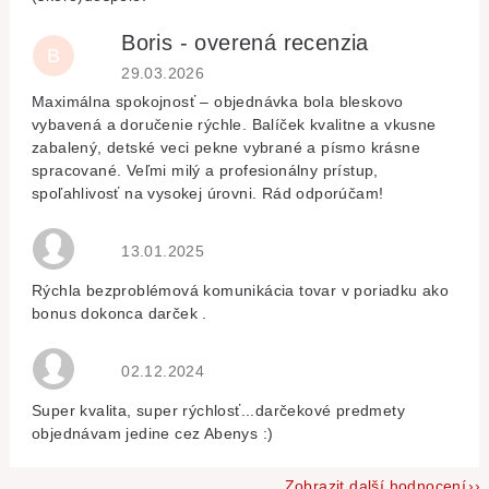
Boris - overená recenzia
B
Hodnocení obchodu je 5 z 5 hvězdiček.
29.03.2026
Maximálna spokojnosť – objednávka bola bleskovo
vybavená a doručenie rýchle. Balíček kvalitne a vkusne
zabalený, detské veci pekne vybrané a písmo krásne
spracované. Veľmi milý a profesionálny prístup,
spoľahlivosť na vysokej úrovni. Rád odporúčam!
Hodnocení obchodu je 5 z 5 hvězdiček.
13.01.2025
Rýchla bezproblémová komunikácia tovar v poriadku ako
bonus dokonca darček .
Hodnocení obchodu je 5 z 5 hvězdiček.
02.12.2024
Super kvalita, super rýchlosť...darčekové predmety
objednávam jedine cez Abenys :)
Zobrazit další hodnocení