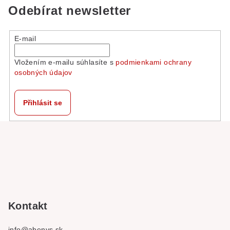
Odebírat newsletter
E-mail
Vložením e-mailu súhlasíte s
podmienkami ochrany
osobných údajov
Přihlásit se
Z
á
p
a
t
í
Kontakt
info
@
abenys.sk