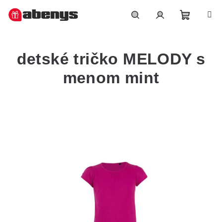
Přejít
na
obsah
Nákupn
Hledat
Přihlášení
detské tričko MELODY s
košík
menom mint