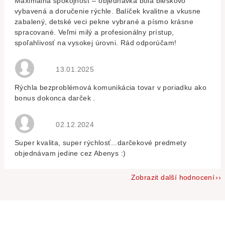
Maximálna spokojnosť – objednávka bola bleskovo
vybavená a doručenie rýchle. Balíček kvalitne a vkusne
zabalený, detské veci pekne vybrané a písmo krásne
spracované. Veľmi milý a profesionálny prístup,
spoľahlivosť na vysokej úrovni. Rád odporúčam!
Hodnocení obchodu je 5 z 5 hvězdiček.
13.01.2025
Rýchla bezproblémová komunikácia tovar v poriadku ako
bonus dokonca darček .
Hodnocení obchodu je 5 z 5 hvězdiček.
02.12.2024
Super kvalita, super rýchlosť...darčekové predmety
objednávam jedine cez Abenys :)
Zobrazit další hodnocení