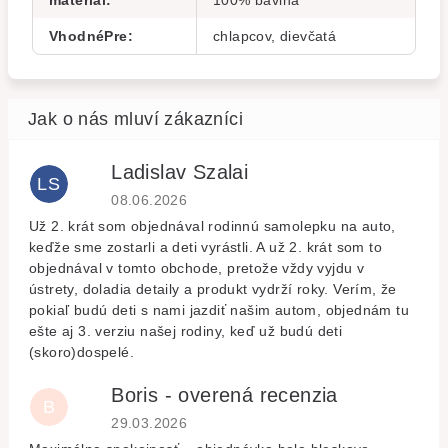
materiál
:
100% bavlna
VhodnéPre
:
chlapcov, dievčatá
Ladislav Szalai
LS
Hodnocení obchodu je 5 z 5 hvězdiček.
08.06.2026
Už 2. krát som objednával rodinnú samolepku na auto,
keďže sme zostarli a deti vyrástli. A už 2. krát som to
objednával v tomto obchode, pretože vždy vyjdu v
ústrety, doladia detaily a produkt vydrží roky. Verím, že
pokiaľ budú deti s nami jazdiť našim autom, objednám tu
ešte aj 3. verziu našej rodiny, keď už budú deti
(skoro)dospelé.
Boris - overená recenzia
B
Hodnocení obchodu je 5 z 5 hvězdiček.
29.03.2026