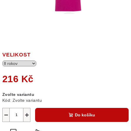
VELIKOST
216 Kč
Měrná
Zvolte variantu
cena:
Kód:
Zvolte variantu
−
+
Do košíku