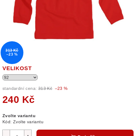
313 Kč
–23 %
VELIKOST
standardní cena:
313 Kč
–23 %
240 Kč
Měrná
Zvolte variantu
cena:
Kód:
Zvolte variantu