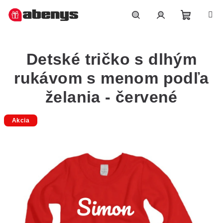
Přejít
na
obsah
Nákupn
Hledat
Přihlášení
Detské tričko s dlhým
košík
rukávom s menom podľa
želania - červené
Akcia