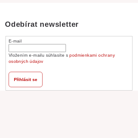
Odebírat newsletter
E-mail
Vložením e-mailu súhlasíte s
podmienkami ochrany
osobných údajov
Přihlásit se
Z
á
p
a
t
í