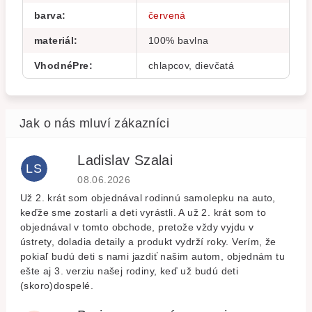
barva
:
červená
materiál
:
100% bavlna
VhodnéPre
:
chlapcov, dievčatá
Ladislav Szalai
LS
Hodnocení obchodu je 5 z 5 hvězdiček.
08.06.2026
Už 2. krát som objednával rodinnú samolepku na auto,
keďže sme zostarli a deti vyrástli. A už 2. krát som to
objednával v tomto obchode, pretože vždy vyjdu v
ústrety, doladia detaily a produkt vydrží roky. Verím, že
pokiaľ budú deti s nami jazdiť našim autom, objednám tu
ešte aj 3. verziu našej rodiny, keď už budú deti
(skoro)dospelé.