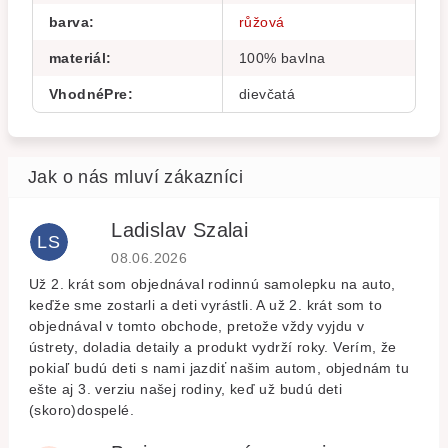
barva
:
růžová
materiál
:
100% bavlna
VhodnéPre
:
dievčatá
Ladislav Szalai
LS
Hodnocení obchodu je 5 z 5 hvězdiček.
08.06.2026
Už 2. krát som objednával rodinnú samolepku na auto,
keďže sme zostarli a deti vyrástli. A už 2. krát som to
objednával v tomto obchode, pretože vždy vyjdu v
ústrety, doladia detaily a produkt vydrží roky. Verím, že
pokiaľ budú deti s nami jazdiť našim autom, objednám tu
ešte aj 3. verziu našej rodiny, keď už budú deti
(skoro)dospelé.