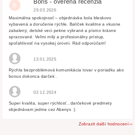
Boris - overená recenzia
B
Hodnocení obchodu je 5 z 5 hvězdiček.
29.03.2026
Maximálna spokojnosť – objednávka bola bleskovo
vybavená a doručenie rýchle. Balíček kvalitne a vkusne
zabalený, detské veci pekne vybrané a písmo krásne
spracované. Veľmi milý a profesionálny prístup,
spoľahlivosť na vysokej úrovni. Rád odporúčam!
Hodnocení obchodu je 5 z 5 hvězdiček.
13.01.2025
Rýchla bezproblémová komunikácia tovar v poriadku ako
bonus dokonca darček .
Hodnocení obchodu je 5 z 5 hvězdiček.
02.12.2024
Super kvalita, super rýchlosť...darčekové predmety
objednávam jedine cez Abenys :)
Zobrazit další hodnocení