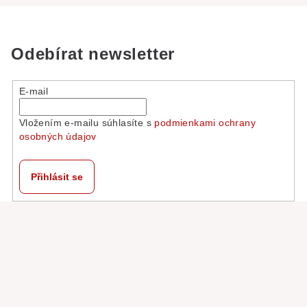
Odebírat newsletter
E-mail
Vložením e-mailu súhlasíte s
podmienkami ochrany
osobných údajov
Přihlásit se
Z
á
p
a
t
í