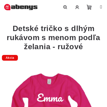
Přejít
na
obsah
Nákupn
Hledat
Přihlášení
Detské tričko s dlhým
košík
rukávom s menom podľa
želania - ružové
Akcia