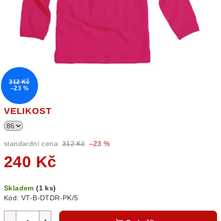
312 Kč
–23 %
VELIKOST
standardní cena:
312 Kč
–23 %
240 Kč
Měrná
Skladem
(1 ks)
cena:
Kód:
VT-B-DTDR-PK/5