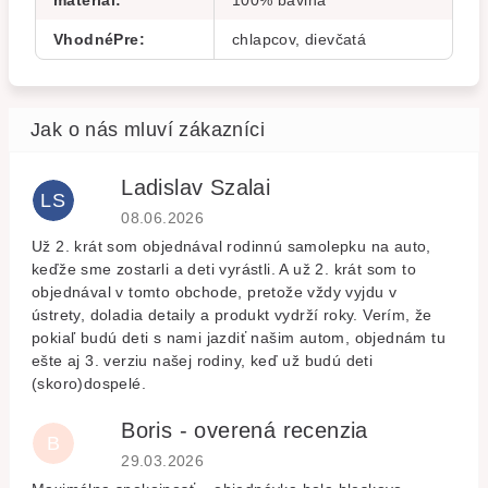
materiál
:
100% bavlna
VhodnéPre
:
chlapcov, dievčatá
Ladislav Szalai
LS
Hodnocení obchodu je 5 z 5 hvězdiček.
08.06.2026
Už 2. krát som objednával rodinnú samolepku na auto,
keďže sme zostarli a deti vyrástli. A už 2. krát som to
objednával v tomto obchode, pretože vždy vyjdu v
ústrety, doladia detaily a produkt vydrží roky. Verím, že
pokiaľ budú deti s nami jazdiť našim autom, objednám tu
ešte aj 3. verziu našej rodiny, keď už budú deti
(skoro)dospelé.
Boris - overená recenzia
B
Hodnocení obchodu je 5 z 5 hvězdiček.
29.03.2026