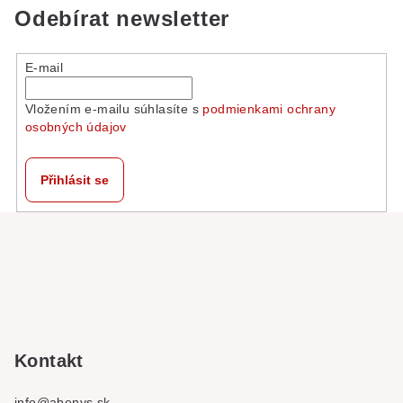
Odebírat newsletter
E-mail
Vložením e-mailu súhlasíte s
podmienkami ochrany
osobných údajov
Přihlásit se
Z
á
p
a
t
í
Kontakt
info
@
abenys.sk