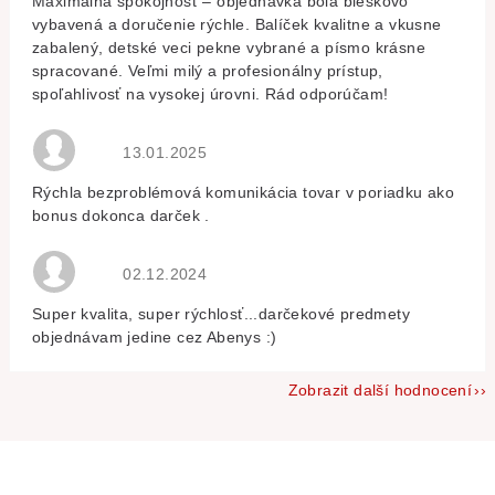
Maximálna spokojnosť – objednávka bola bleskovo
vybavená a doručenie rýchle. Balíček kvalitne a vkusne
zabalený, detské veci pekne vybrané a písmo krásne
spracované. Veľmi milý a profesionálny prístup,
spoľahlivosť na vysokej úrovni. Rád odporúčam!
Hodnocení obchodu je 5 z 5 hvězdiček.
13.01.2025
Rýchla bezproblémová komunikácia tovar v poriadku ako
bonus dokonca darček .
Hodnocení obchodu je 5 z 5 hvězdiček.
02.12.2024
Super kvalita, super rýchlosť...darčekové predmety
objednávam jedine cez Abenys :)
Zobrazit další hodnocení