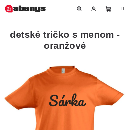
Přejít
na
obsah
Nákupn
Hledat
Přihlášení
detské tričko s menom -
košík
oranžové