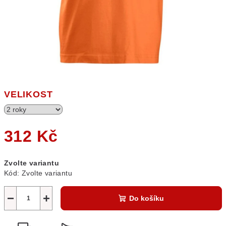
VELIKOST
312 Kč
Měrná
Zvolte variantu
cena:
Kód:
Zvolte variantu
−
+
Do košíku