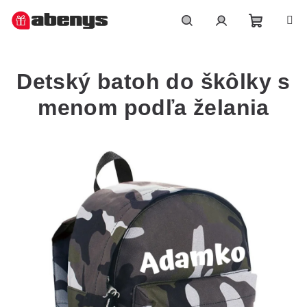
Přejít
na
obsah
Nákupn
Hledat
Přihlášení
Detský batoh do škôlky s
košík
menom podľa želania