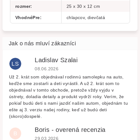
rozmer
:
25 x 30 x 12 cm
VhodnéPre
:
chlapcov, dievčatá
Ladislav Szalai
LS
Hodnocení obchodu je 5 z 5 hvězdiček.
08.06.2026
Už 2. krát som objednával rodinnú samolepku na auto,
keďže sme zostarli a deti vyrástli. A už 2. krát som to
objednával v tomto obchode, pretože vždy vyjdu v
ústrety, doladia detaily a produkt vydrží roky. Verím, že
pokiaľ budú deti s nami jazdiť našim autom, objednám tu
ešte aj 3. verziu našej rodiny, keď už budú deti
(skoro)dospelé.
Boris - overená recenzia
B
Hodnocení obchodu je 5 z 5 hvězdiček.
29.03.2026