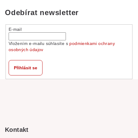
Odebírat newsletter
E-mail
Vložením e-mailu súhlasíte s
podmienkami ochrany
osobných údajov
Přihlásit se
Z
á
p
a
t
í
Kontakt