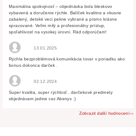
Maximálna spokojnosť – objednávka bola bleskovo
vybavená a doručenie rýchle. Balíček kvalitne a vkusne
zabalený, detské veci pekne vybrané a písmo krásne
spracované. Veľmi milý a profesionálny prístup,
spoľahlivosť na vysokej úrovni. Rád odporúčam!
Hodnocení obchodu je 5 z 5 hvězdiček.
13.01.2025
Rýchla bezproblémová komunikácia tovar v poriadku ako
bonus dokonca darček .
Hodnocení obchodu je 5 z 5 hvězdiček.
02.12.2024
Super kvalita, super rýchlosť...darčekové predmety
objednávam jedine cez Abenys :)
Zobrazit další hodnocení