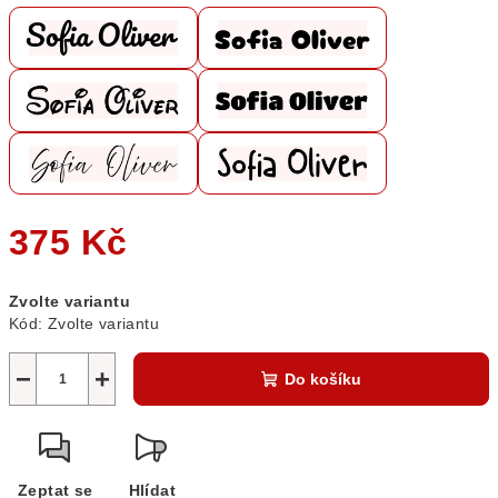
375 Kč
Měrná
Zvolte variantu
cena:
Kód:
Zvolte variantu
−
+
Do košíku
Zeptat se
Hlídat