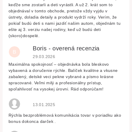
keďže sme zostarli a deti vyrástli. A už 2. krát som to
objednával v tomto obchode, pretože vždy vyjdu v
ústrety, doladia detaily a produkt vydrží roky. Verím, že
pokiaľ budú deti s nami jazdiť našim autom, objednám tu
ešte aj 3. verziu našej rodiny, keď už budú deti
(skoro)dospelé.
Boris - overená recenzia
B
Hodnocení obchodu je 5 z 5 hvězdiček.
29.03.2026
Maximálna spokojnosť – objednávka bola bleskovo
vybavená a doručenie rýchle. Balíček kvalitne a vkusne
zabalený, detské veci pekne vybrané a písmo krásne
spracované. Veľmi milý a profesionálny prístup,
spoľahlivosť na vysokej úrovni. Rád odporúčam!
Hodnocení obchodu je 5 z 5 hvězdiček.
13.01.2025
Rýchla bezproblémová komunikácia tovar v poriadku ako
bonus dokonca darček .