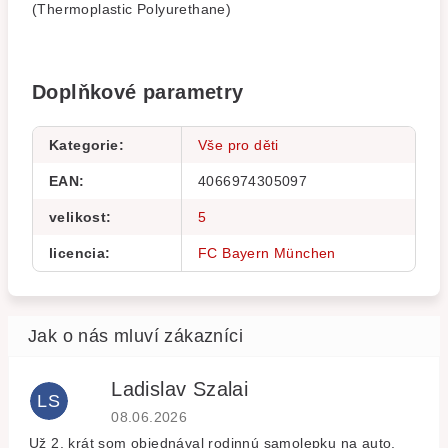
(Thermoplastic Polyurethane)
Doplňkové parametry
Kategorie
:
Vše pro děti
EAN
:
4066974305097
velikost
:
5
licencia
:
FC Bayern München
Ladislav Szalai
LS
Hodnocení obchodu je 5 z 5 hvězdiček.
08.06.2026
Už 2. krát som objednával rodinnú samolepku na auto,