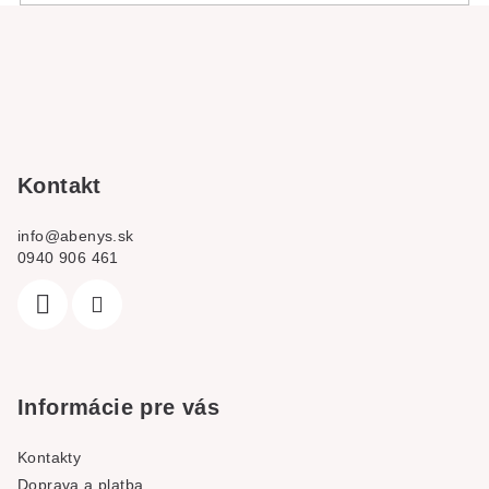
Z
á
p
a
t
í
Kontakt
info
@
abenys.sk
0940 906 461
Informácie pre vás
Kontakty
Doprava a platba