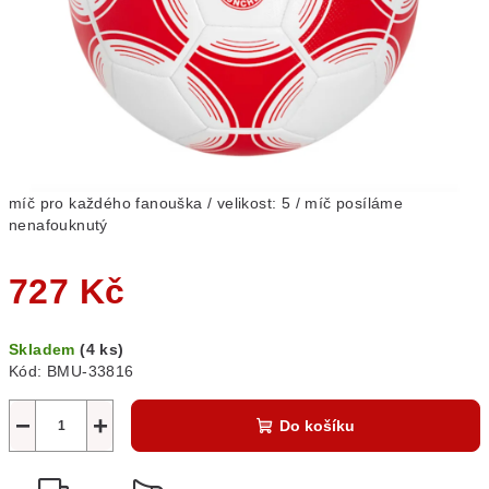
míč pro každého fanouška / velikost: 5 / míč posíláme
nenafouknutý
727 Kč
Měrná
Skladem
(4 ks)
cena:
Kód:
BMU-33816
−
+
Do košíku