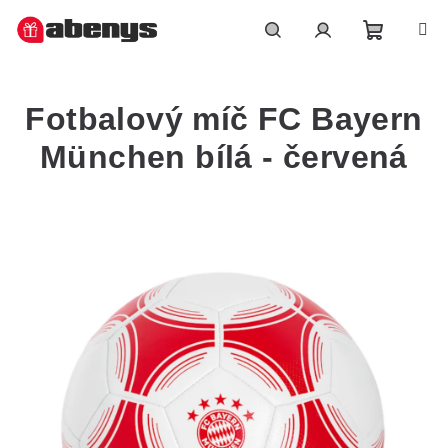
Přejít
na
obsah
Nákupn
Hledat
Přihlášení
Fotbalový míč FC Bayern
košík
München bílá - červená