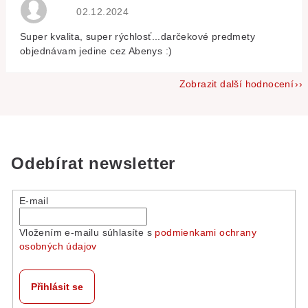
Hodnocení obchodu je 5 z 5 hvězdiček.
02.12.2024
Super kvalita, super rýchlosť...darčekové predmety
objednávam jedine cez Abenys :)
Zobrazit další hodnocení
Odebírat newsletter
E-mail
Vložením e-mailu súhlasíte s
podmienkami ochrany
osobných údajov
Přihlásit se