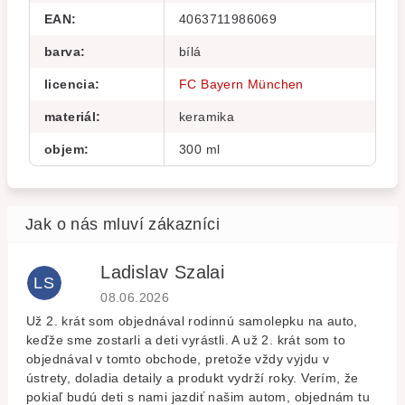
EAN
:
4063711986069
barva
:
bílá
licencia
:
FC Bayern München
materiál
:
keramika
objem
:
300 ml
Ladislav Szalai
LS
Hodnocení obchodu je 5 z 5 hvězdiček.
08.06.2026
Už 2. krát som objednával rodinnú samolepku na auto,
keďže sme zostarli a deti vyrástli. A už 2. krát som to
objednával v tomto obchode, pretože vždy vyjdu v
ústrety, doladia detaily a produkt vydrží roky. Verím, že
pokiaľ budú deti s nami jazdiť našim autom, objednám tu