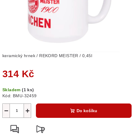
keramický hrnek / REKORD MEISTER / 0,45l
314 Kč
Měrná
Skladem
(1 ks)
cena:
Kód:
BMU-32459
−
+
Do košíku