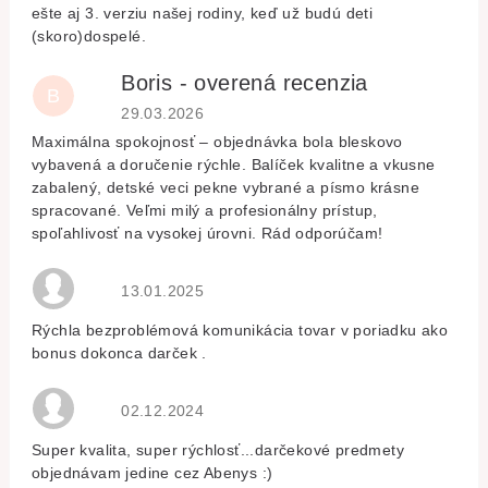
ešte aj 3. verziu našej rodiny, keď už budú deti
(skoro)dospelé.
Boris - overená recenzia
B
Hodnocení obchodu je 5 z 5 hvězdiček.
29.03.2026
Maximálna spokojnosť – objednávka bola bleskovo
vybavená a doručenie rýchle. Balíček kvalitne a vkusne
zabalený, detské veci pekne vybrané a písmo krásne
spracované. Veľmi milý a profesionálny prístup,
spoľahlivosť na vysokej úrovni. Rád odporúčam!
Hodnocení obchodu je 5 z 5 hvězdiček.
13.01.2025
Rýchla bezproblémová komunikácia tovar v poriadku ako
bonus dokonca darček .
Hodnocení obchodu je 5 z 5 hvězdiček.
02.12.2024
Super kvalita, super rýchlosť...darčekové predmety
objednávam jedine cez Abenys :)