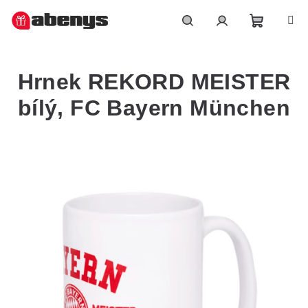
Přejít
na
obsah
Nákupn
Hledat
Přihlášení
Hrnek REKORD MEISTER
košík
bílý, FC Bayern München