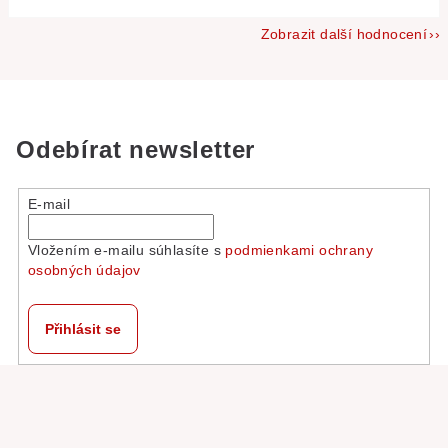
Zobrazit další hodnocení
Odebírat newsletter
E-mail
Vložením e-mailu súhlasíte s
podmienkami ochrany
osobných údajov
Přihlásit se
Z
á
p