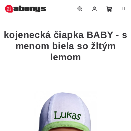
Přejít
na
obsah
Nákupn
Hledat
Přihlášení
kojenecká čiapka BABY - s
košík
menom biela so žltým
lemom