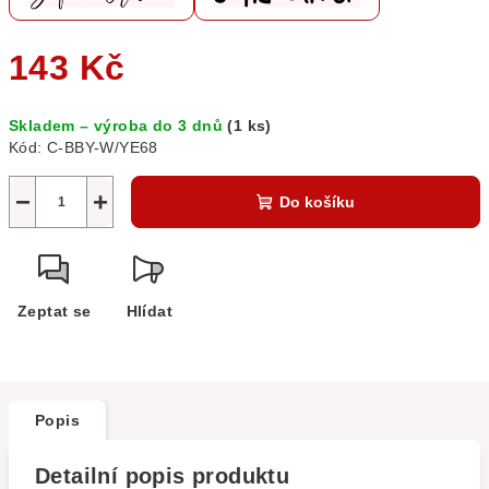
143 Kč
Měrná
Skladem – výroba do 3 dnů
(1 ks)
cena:
Kód:
C-BBY-W/YE68
−
+
Do košíku
Zeptat se
Hlídat
Popis
Detailní popis produktu