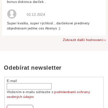
bonus dokonca darček .
Hodnocení obchodu je 5 z 5 hvězdiček.
02.12.2024
Super kvalita, super rýchlosť...darčekové predmety
objednávam jedine cez Abenys :)
Zobrazit další hodnocení
Odebírat newsletter
E-mail
Vložením e-mailu súhlasíte s
podmienkami ochrany
osobných údajov