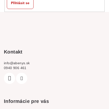
Přihlásit se
Z
á
p
a
t
í
Kontakt
info
@
abenys.sk
0940 906 461
Informácie pre vás