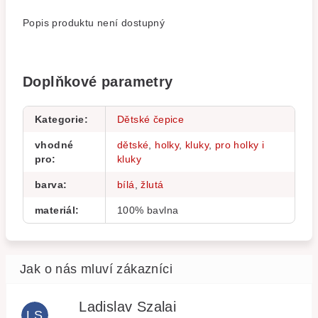
Popis produktu není dostupný
Doplňkové parametry
Kategorie
:
Dětské čepice
vhodné
dětské
,
holky
,
kluky
,
pro holky i
pro
:
kluky
barva
:
bílá
,
žlutá
materiál
:
100% bavlna
Ladislav Szalai
LS