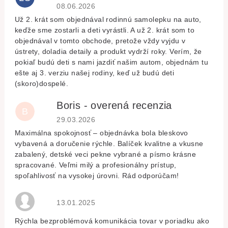
Hodnocení obchodu je 5 z 5 hvězdiček.
08.06.2026
Už 2. krát som objednával rodinnú samolepku na auto,
keďže sme zostarli a deti vyrástli. A už 2. krát som to
objednával v tomto obchode, pretože vždy vyjdu v
ústrety, doladia detaily a produkt vydrží roky. Verím, že
pokiaľ budú deti s nami jazdiť našim autom, objednám tu
ešte aj 3. verziu našej rodiny, keď už budú deti
(skoro)dospelé.
Boris - overená recenzia
B
Hodnocení obchodu je 5 z 5 hvězdiček.
29.03.2026
Maximálna spokojnosť – objednávka bola bleskovo
vybavená a doručenie rýchle. Balíček kvalitne a vkusne
zabalený, detské veci pekne vybrané a písmo krásne
spracované. Veľmi milý a profesionálny prístup,
spoľahlivosť na vysokej úrovni. Rád odporúčam!
Hodnocení obchodu je 5 z 5 hvězdiček.
13.01.2025
Rýchla bezproblémová komunikácia tovar v poriadku ako