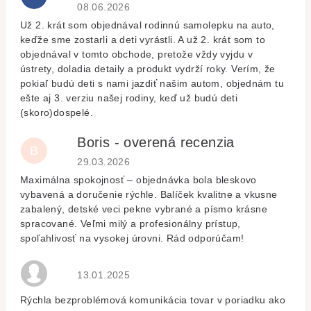
Hodnocení obchodu je 5 z 5 hvězdiček.
08.06.2026
Už 2. krát som objednával rodinnú samolepku na auto,
keďže sme zostarli a deti vyrástli. A už 2. krát som to
objednával v tomto obchode, pretože vždy vyjdu v
ústrety, doladia detaily a produkt vydrží roky. Verím, že
pokiaľ budú deti s nami jazdiť našim autom, objednám tu
ešte aj 3. verziu našej rodiny, keď už budú deti
(skoro)dospelé.
Boris - overená recenzia
B
Hodnocení obchodu je 5 z 5 hvězdiček.
29.03.2026
Maximálna spokojnosť – objednávka bola bleskovo
vybavená a doručenie rýchle. Balíček kvalitne a vkusne
zabalený, detské veci pekne vybrané a písmo krásne
spracované. Veľmi milý a profesionálny prístup,
spoľahlivosť na vysokej úrovni. Rád odporúčam!
Hodnocení obchodu je 5 z 5 hvězdiček.
13.01.2025
Rýchla bezproblémová komunikácia tovar v poriadku ako