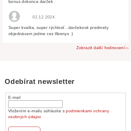
bonus dokonca darček .
Hodnocení obchodu je 5 z 5 hvězdiček.
02.12.2024
Super kvalita, super rýchlosť...darčekové predmety
objednávam jedine cez Abenys :)
Zobrazit další hodnocení
Odebírat newsletter
E-mail
Vložením e-mailu súhlasíte s
podmienkami ochrany
osobných údajov