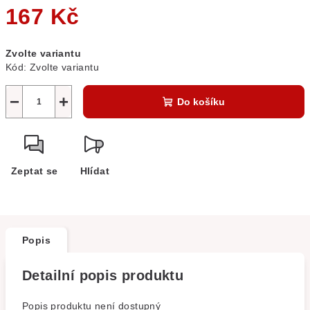
167 Kč
Měrná
Zvolte variantu
cena:
Kód:
Zvolte variantu
−
+
Do košíku
Zeptat se
Hlídat
Popis
Detailní popis produktu
Popis produktu není dostupný