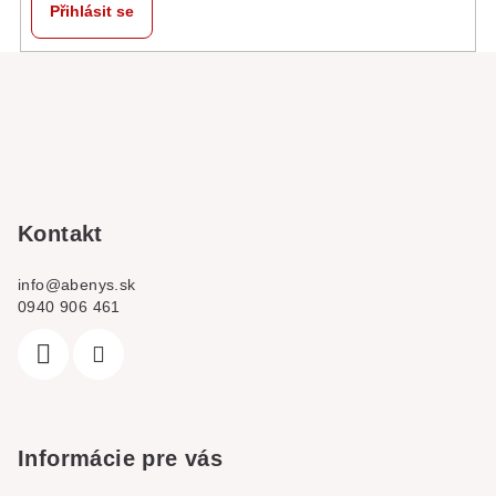
Přihlásit se
Z
á
p
a
t
í
Kontakt
info
@
abenys.sk
0940 906 461
Informácie pre vás