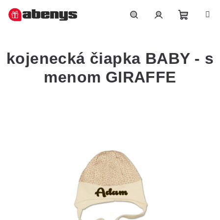
Přejít
na
obsah
Nákupn
Hledat
Přihlášení
kojenecká čiapka BABY - s
košík
menom GIRAFFE