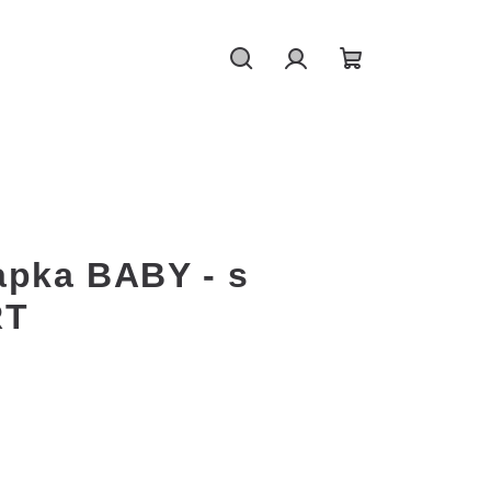
Hledat
Přihlášení
Nákupní
košík
apka BABY - s
RT