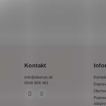
Z
á
Kontakt
Info
p
a
info
@
abenys.sk
Kontak
0940 906 461
t
Doprav
Obcho
í
Podmie
údajov