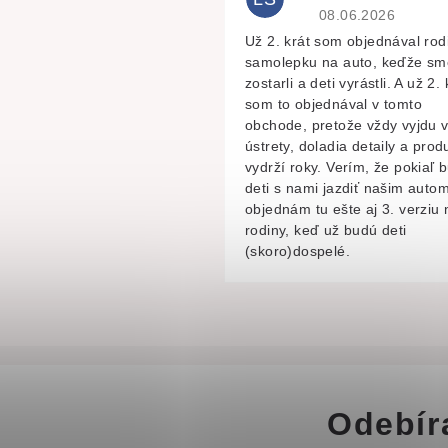
Hodnocení obchodu 
08.06.2026
Už 2. krát som objednával rod
samolepku na auto, keďže sm
zostarli a deti vyrástli. A už 2. 
som to objednával v tomto
obchode, pretože vždy vyjdu 
ústrety, doladia detaily a prod
vydrží roky. Verím, že pokiaľ 
deti s nami jazdiť našim autom
objednám tu ešte aj 3. verziu 
rodiny, keď už budú deti
(skoro)dospelé.
Odebír