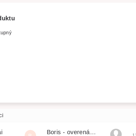
duktu
tupný
i
Boris - overená recenzia
H
B
1