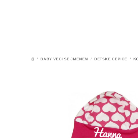
Přejít
na
obsah
/
BABY VĚCI SE JMÉNEM
/
DĚTSKÉ ČEPICE
/
K
DOMŮ