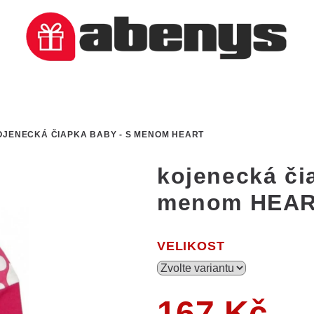
OJENECKÁ ČIAPKA BABY - S MENOM HEART
kojenecká či
menom HEA
VELIKOST
167 Kč