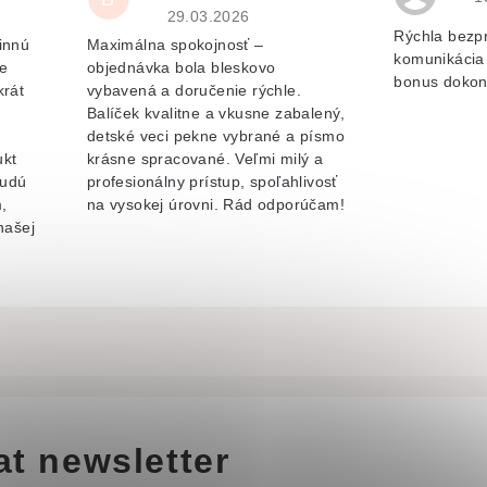
je 5 z 5 hvězdiček.
Hodnocení obchodu je 5 z 5 hvězdiček.
29.03.2026
Rýchla bezp
innú
Maximálna spokojnosť –
komunikácia 
e
objednávka bola bleskovo
bonus dokon
krát
vybavená a doručenie rýchle.
Balíček kvalitne a vkusne zabalený,
v
detské veci pekne vybrané a písmo
ukt
krásne spracované. Veľmi milý a
budú
profesionálny prístup, spoľahlivosť
,
na vysokej úrovni. Rád odporúčam!
našej
at newsletter