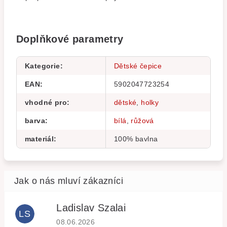
Doplňkové parametry
Kategorie
:
Dětské čepice
EAN
:
5902047723254
vhodné pro
:
dětské
,
holky
barva
:
bílá
,
růžová
materiál
:
100% bavlna
Ladislav Szalai
LS
Hodnocení obchodu je 5 z 5 hvězdiček.
08.06.2026