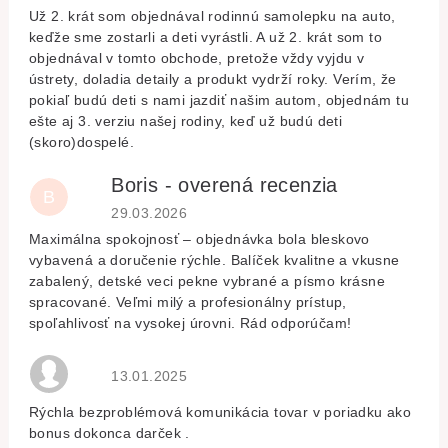
Už 2. krát som objednával rodinnú samolepku na auto,
keďže sme zostarli a deti vyrástli. A už 2. krát som to
objednával v tomto obchode, pretože vždy vyjdu v
ústrety, doladia detaily a produkt vydrží roky. Verím, že
pokiaľ budú deti s nami jazdiť našim autom, objednám tu
ešte aj 3. verziu našej rodiny, keď už budú deti
(skoro)dospelé.
Boris - overená recenzia
B
Hodnocení obchodu je 5 z 5 hvězdiček.
29.03.2026
Maximálna spokojnosť – objednávka bola bleskovo
vybavená a doručenie rýchle. Balíček kvalitne a vkusne
zabalený, detské veci pekne vybrané a písmo krásne
spracované. Veľmi milý a profesionálny prístup,
spoľahlivosť na vysokej úrovni. Rád odporúčam!
Hodnocení obchodu je 5 z 5 hvězdiček.
13.01.2025
Rýchla bezproblémová komunikácia tovar v poriadku ako
bonus dokonca darček .