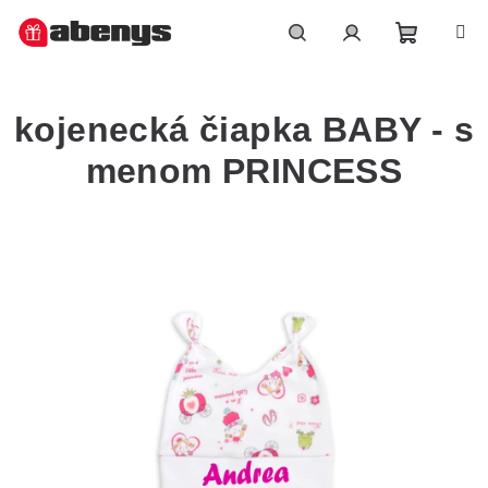
Přejít
na
obsah
Nákupn
Hledat
Přihlášení
kojenecká čiapka BABY - s
košík
menom PRINCESS