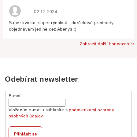
Hodnocení obchodu je 5 z 5 hvězdiček.
02.12.2024
Super kvalita, super rýchlosť...darčekové predmety
objednávam jedine cez Abenys :)
Zobrazit další hodnocení
Odebírat newsletter
E-mail
Vložením e-mailu súhlasíte s
podmienkami ochrany
osobných údajov
Přihlásit se