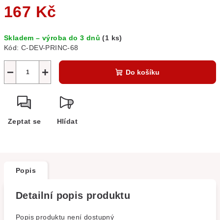
167 Kč
Měrná
Skladem – výroba do 3 dnů
(1 ks)
cena:
Kód:
C-DEV-PRINC-68
−
+
Do košíku
Zeptat se
Hlídat
Popis
Detailní popis produktu
Popis produktu není dostupný