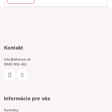
Z
á
p
a
t
í
Kontakt
info
@
abenys.sk
0940 906 461
Informácie pre vás
Kontakty