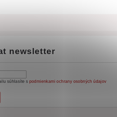
at newsletter
ilu súhlasíte s
podmienkami ochrany osobných údajov