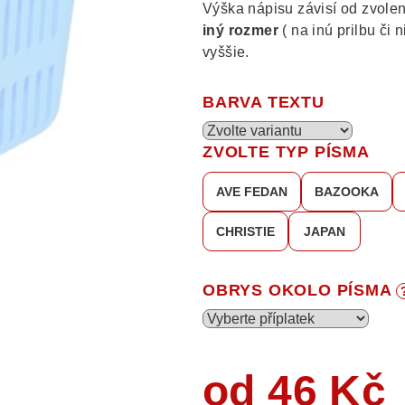
Výška nápisu závisí od zvolen
iný rozmer
( na inú prilbu či
vyššie.
BARVA TEXTU
ZVOLTE TYP PÍSMA
AVE FEDAN
BAZOOKA
CHRISTIE
JAPAN
OBRYS OKOLO PÍSMA
od
46 Kč