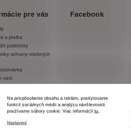
rmácie pre vás
Facebook
ty
a a platba
dní podmínky
nky ochrany osobných
bjednávka
e nám
Na prispôsobenie obsahu a reklám, poskytovanie
funkcií sociálnych médií a analýzu návštevnosti
používame súbory cookie. Viac informácií
tu
.
Nastavení
Copyright 2026