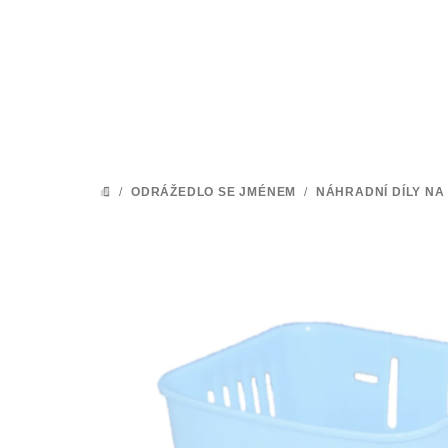
Přejít
na
obsah
/
ODRÁŽEDLO SE JMÉNEM
/
NÁHRADNÍ DÍLY N
DOMŮ