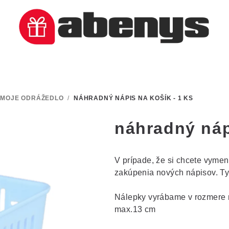
A MOJE ODRÁŽEDLO
/
NÁHRADNÝ NÁPIS NA KOŠÍK - 1 KS
náhradný náp
V prípade, že si chcete vyme
zakúpenia nových nápisov. Typ
Nálepky vyrábame v rozmere n
max.13 cm