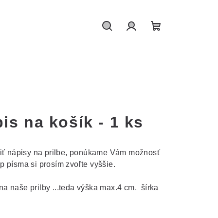
Hledat
Přihlášení
Nákupní
košík
is na košík - 1 ks
niť nápisy na prilbe, ponúkame Vám možnosť
 písma si prosím zvoľte vyššie.
a naše prilby ...teda výška max.4 cm, šírka