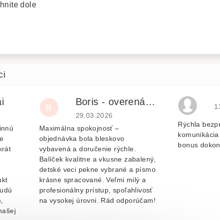
hnite dole
i
Boris - overená recenzia
H
B
1
je 5 z 5 hvězdiček.
Hodnocení obchodu je 5 z 5 hvězdiček.
29.03.2026
Rýchla bezp
innú
Maximálna spokojnosť –
komunikácia 
e
objednávka bola bleskovo
bonus dokon
krát
vybavená a doručenie rýchle.
Balíček kvalitne a vkusne zabalený,
v
detské veci pekne vybrané a písmo
ukt
krásne spracované. Veľmi milý a
budú
profesionálny prístup, spoľahlivosť
,
na vysokej úrovni. Rád odporúčam!
našej