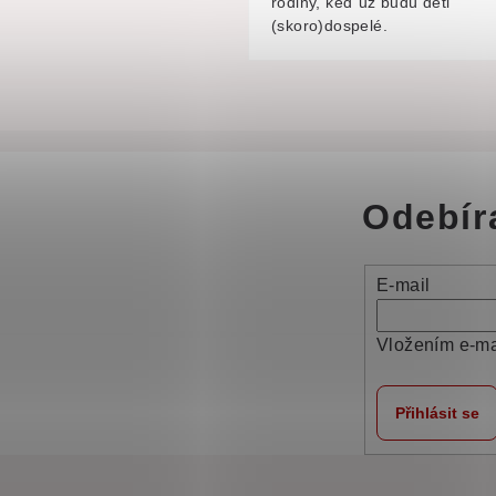
rodiny, keď už budú deti
(skoro)dospelé.
Odebír
E-mail
Vložením e-ma
Přihlásit se