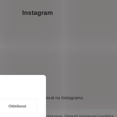
Instagram
Souhlasím
Sledovat na Instagramu
Odmítnout
abenys
. Všechna práva vyhrazena.
Upravit nastavení cookies