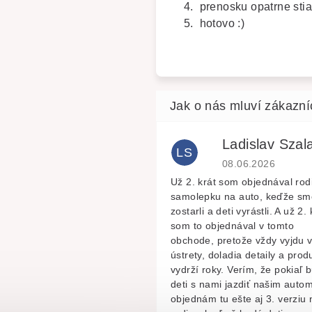
4. prenosku opatrne stia
5. hotovo :)
Ladislav Szala
LS
Hodnocení obchodu 
08.06.2026
Už 2. krát som objednával rod
samolepku na auto, keďže sm
zostarli a deti vyrástli. A už 2. 
som to objednával v tomto
obchode, pretože vždy vyjdu 
ústrety, doladia detaily a prod
vydrží roky. Verím, že pokiaľ 
deti s nami jazdiť našim autom
objednám tu ešte aj 3. verziu 