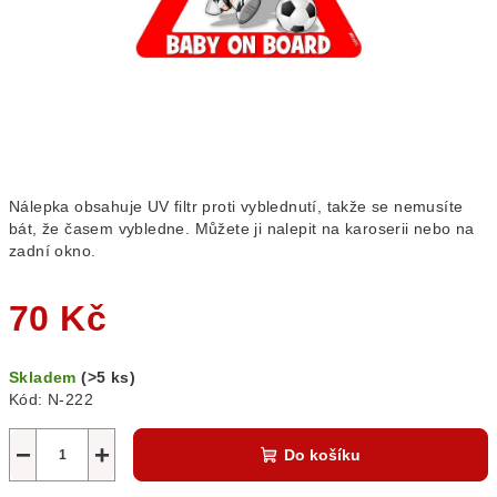
Nálepka obsahuje UV filtr proti vyblednutí, takže se nemusíte
bát, že časem vybledne. Můžete ji nalepit na karoserii nebo na
zadní okno.
70 Kč
Měrná
Skladem
(>5 ks)
cena:
Kód:
N-222
−
+
Do košíku