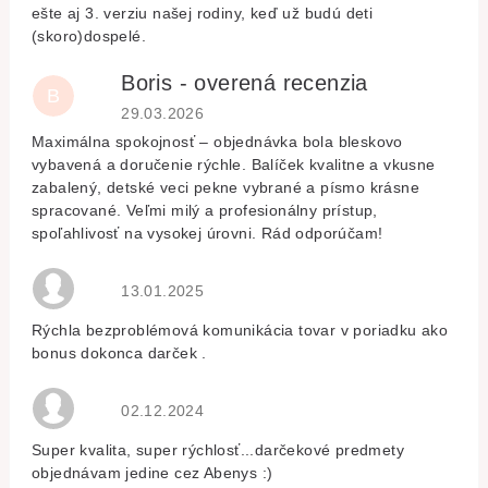
ešte aj 3. verziu našej rodiny, keď už budú deti
(skoro)dospelé.
Boris - overená recenzia
B
Hodnocení obchodu je 5 z 5 hvězdiček.
29.03.2026
Maximálna spokojnosť – objednávka bola bleskovo
vybavená a doručenie rýchle. Balíček kvalitne a vkusne
zabalený, detské veci pekne vybrané a písmo krásne
spracované. Veľmi milý a profesionálny prístup,
spoľahlivosť na vysokej úrovni. Rád odporúčam!
Hodnocení obchodu je 5 z 5 hvězdiček.
13.01.2025
Rýchla bezproblémová komunikácia tovar v poriadku ako
bonus dokonca darček .
Hodnocení obchodu je 5 z 5 hvězdiček.
02.12.2024
Super kvalita, super rýchlosť...darčekové predmety
objednávam jedine cez Abenys :)