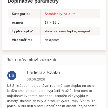
Doplňkové parametry
Kategorie
:
Samolepky na auto
rozmer
:
17 x 15 cm
TypNálepky
:
klasická samolepka, magnet
VhodnéPre
:
chlapcov
Ladislav Szalai
LS
Hodnocení obchodu je 5 z 5 hvězdiček.
08.06.2026
Už 2. krát som objednával rodinnú samolepku na auto,
keďže sme zostarli a deti vyrástli. A už 2. krát som to
objednával v tomto obchode, pretože vždy vyjdu v
ústrety, doladia detaily a produkt vydrží roky. Verím, že
pokiaľ budú deti s nami jazdiť našim autom, objednám tu