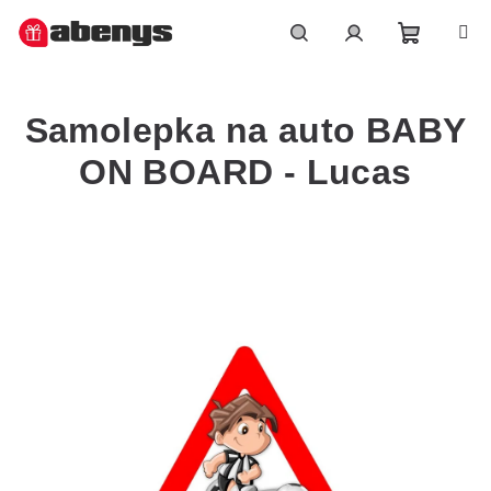
Přejít
na
obsah
Nákupn
Hledat
Přihlášení
Samolepka na auto BABY
košík
ON BOARD - Lucas