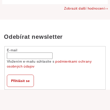
Zobrazit další hodnocení
Odebírat newsletter
E-mail
Vložením e-mailu súhlasíte s
podmienkami ochrany
osobných údajov
Přihlásit se
Z
á
p