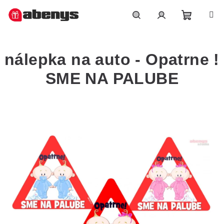
Přejít
na
obsah
Nákupn
Hledat
Přihlášení
nálepka na auto - Opatrne !
košík
SME NA PALUBE