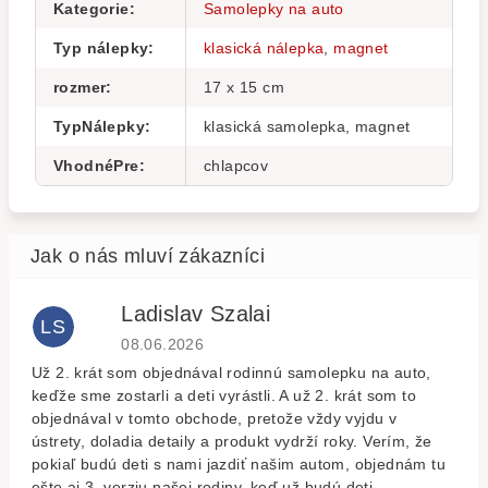
Kategorie
:
Samolepky na auto
Typ nálepky
:
klasická nálepka
,
magnet
rozmer
:
17 x 15 cm
TypNálepky
:
klasická samolepka, magnet
VhodnéPre
:
chlapcov
Ladislav Szalai
LS
Hodnocení obchodu je 5 z 5 hvězdiček.
08.06.2026
Už 2. krát som objednával rodinnú samolepku na auto,
keďže sme zostarli a deti vyrástli. A už 2. krát som to
objednával v tomto obchode, pretože vždy vyjdu v
ústrety, doladia detaily a produkt vydrží roky. Verím, že
pokiaľ budú deti s nami jazdiť našim autom, objednám tu
ešte aj 3. verziu našej rodiny, keď už budú deti