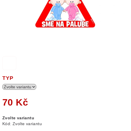
TYP
70 Kč
Měrná
Zvolte variantu
cena:
Kód:
Zvolte variantu