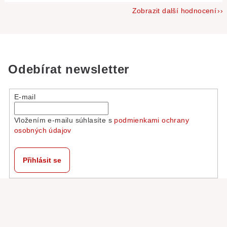
Zobrazit další hodnocení
Odebírat newsletter
E-mail
Vložením e-mailu súhlasíte s
podmienkami ochrany
osobných údajov
Přihlásit se
Z
á
p