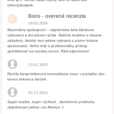
(skoro)dospelé.
Boris - overená recenzia
B
Hodnocení obchodu je 5 z 5 hvězdiček.
29.03.2026
Maximálna spokojnosť – objednávka bola bleskovo
vybavená a doručenie rýchle. Balíček kvalitne a vkusne
zabalený, detské veci pekne vybrané a písmo krásne
spracované. Veľmi milý a profesionálny prístup,
spoľahlivosť na vysokej úrovni. Rád odporúčam!
Hodnocení obchodu je 5 z 5 hvězdiček.
13.01.2025
Rýchla bezproblémová komunikácia tovar v poriadku ako
bonus dokonca darček .
Hodnocení obchodu je 5 z 5 hvězdiček.
02.12.2024
Super kvalita, super rýchlosť...darčekové predmety
objednávam jedine cez Abenys :)