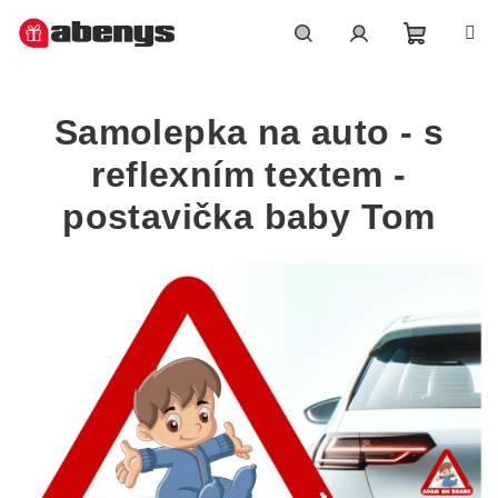
Přejít
na
obsah
Nákupn
Hledat
Přihlášení
Samolepka na auto - s
košík
reflexním textem -
postavička baby Tom