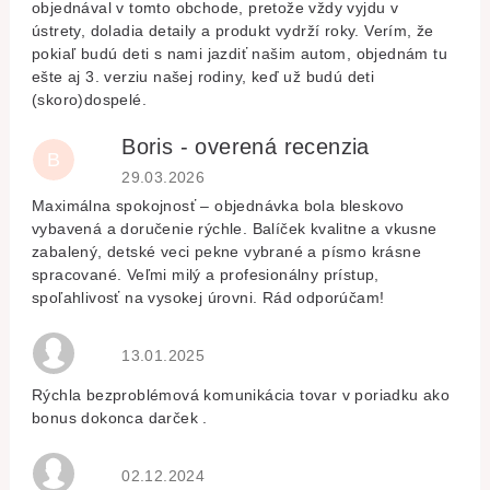
objednával v tomto obchode, pretože vždy vyjdu v
ústrety, doladia detaily a produkt vydrží roky. Verím, že
pokiaľ budú deti s nami jazdiť našim autom, objednám tu
ešte aj 3. verziu našej rodiny, keď už budú deti
(skoro)dospelé.
Boris - overená recenzia
B
Hodnocení obchodu je 5 z 5 hvězdiček.
29.03.2026
Maximálna spokojnosť – objednávka bola bleskovo
vybavená a doručenie rýchle. Balíček kvalitne a vkusne
zabalený, detské veci pekne vybrané a písmo krásne
spracované. Veľmi milý a profesionálny prístup,
spoľahlivosť na vysokej úrovni. Rád odporúčam!
Hodnocení obchodu je 5 z 5 hvězdiček.
13.01.2025
Rýchla bezproblémová komunikácia tovar v poriadku ako
bonus dokonca darček .
Hodnocení obchodu je 5 z 5 hvězdiček.
02.12.2024