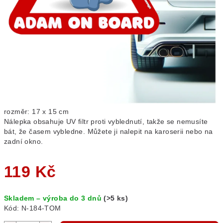
rozměr: 17 x 15 cm
Nálepka obsahuje UV filtr proti vyblednutí, takže se nemusíte
bát, že časem vybledne. Můžete ji nalepit na karoserii nebo na
zadní okno.
119 Kč
Měrná
Skladem – výroba do 3 dnů
(>5 ks)
cena:
Kód:
N-184-TOM