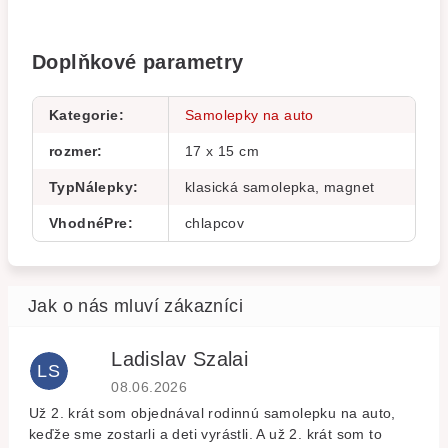
Doplňkové parametry
Kategorie
:
Samolepky na auto
rozmer
:
17 x 15 cm
TypNálepky
:
klasická samolepka, magnet
VhodnéPre
:
chlapcov
Ladislav Szalai
LS
Hodnocení obchodu je 5 z 5 hvězdiček.
08.06.2026
Už 2. krát som objednával rodinnú samolepku na auto,
keďže sme zostarli a deti vyrástli. A už 2. krát som to