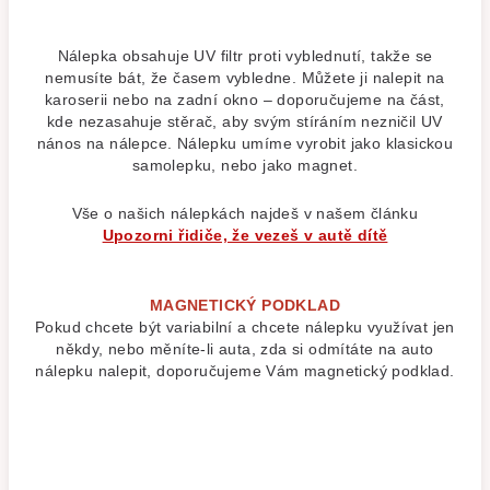
Nálepka obsahuje UV filtr proti vyblednutí, takže se
nemusíte bát, že časem vybledne. Můžete ji nalepit na
karoserii nebo na zadní okno – doporučujeme na část,
kde nezasahuje stěrač, aby svým stíráním nezničil UV
nános na nálepce. Nálepku umíme vyrobit jako klasickou
samolepku, nebo jako magnet.
Vše o našich nálepkách najdeš v našem článku
Upozorni řidiče, že vezeš v autě dítě
MAGNETICKÝ PODKLAD
Pokud chcete být variabilní a chcete nálepku využívat jen
někdy, nebo měníte-li auta, zda si odmítáte na auto
nálepku nalepit, doporučujeme Vám magnetický podklad.