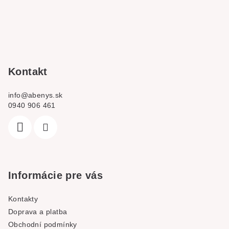
á
p
a
t
í
Kontakt
info
@
abenys.sk
0940 906 461
Informácie pre vás
Kontakty
Doprava a platba
Obchodní podmínky