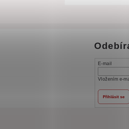
Odebír
E-mail
Vložením e-ma
Přihlásit se