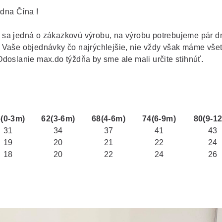
dna Čína !
 sa jedná o zákazkovú výrobu, na výrobu potrebujeme pár dn
 Vaše objednávky čo najrýchlejšie, nie vždy však máme vše
Odoslanie max.do týždňa by sme ale mali určite stihnúť.
(0-3m)
62(3-6m)
68(4-6m)
74(6-9m)
80(9-1
31
34
37
41
43
19
20
21
22
24
18
20
22
24
26