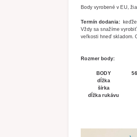
Body vyrobené v EU, žia
Termín dodania:
keďže
Vždy sa snažíme vyrobiť
veľkosti hneď skladom. 
Rozmer body:
BODY
56
dĺžka
šírka
dĺžka rukávu