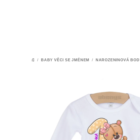
Přejít
na
obsah
/
BABY VĚCI SE JMÉNEM
/
NAROZENINOVÁ BOD
DOMŮ