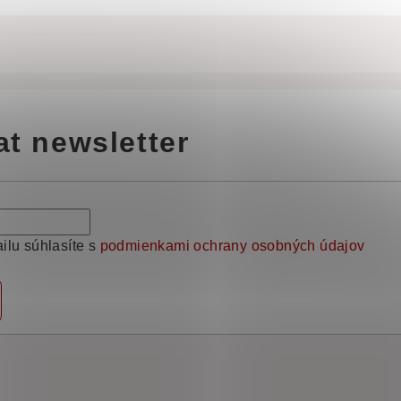
at newsletter
ilu súhlasíte s
podmienkami ochrany osobných údajov