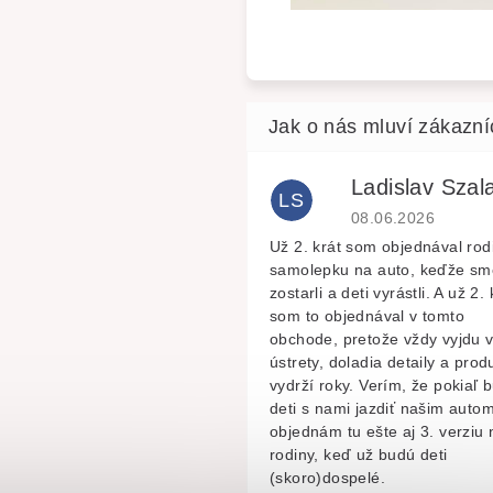
Ladislav Szala
LS
Hodnocení obchodu 
08.06.2026
Už 2. krát som objednával rod
samolepku na auto, keďže sm
zostarli a deti vyrástli. A už 2. 
som to objednával v tomto
obchode, pretože vždy vyjdu 
ústrety, doladia detaily a prod
vydrží roky. Verím, že pokiaľ 
deti s nami jazdiť našim autom
objednám tu ešte aj 3. verziu 
rodiny, keď už budú deti
(skoro)dospelé.