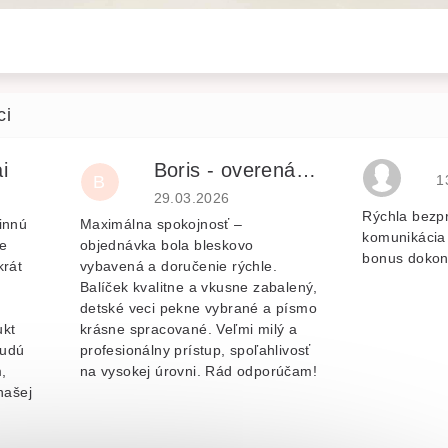
i
Boris - overená recenzia
H
B
1
je 5 z 5 hvězdiček.
Hodnocení obchodu je 5 z 5 hvězdiček.
29.03.2026
Rýchla bezp
innú
Maximálna spokojnosť –
komunikácia 
e
objednávka bola bleskovo
bonus dokon
krát
vybavená a doručenie rýchle.
Balíček kvalitne a vkusne zabalený,
v
detské veci pekne vybrané a písmo
ukt
krásne spracované. Veľmi milý a
budú
profesionálny prístup, spoľahlivosť
,
na vysokej úrovni. Rád odporúčam!
našej