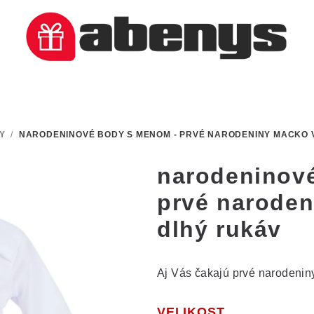
Y
/
NARODENINOVÉ BODY S MENOM - PRVÉ NARODENINY MACKO V
narodeninov
prvé naroden
dlhý rukáv
Aj Vás čakajú prvé narodenin
VELIKOST