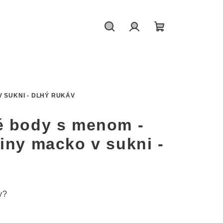
Hledat
Přihlášení
Nákupní
košík
 SUKNI - DLHÝ RUKÁV
é body s menom -
iny macko v sukni -
y?