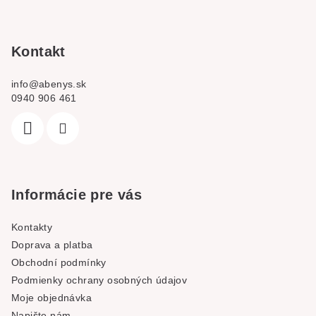
a
t
í
Kontakt
info
@
abenys.sk
0940 906 461
Informácie pre vás
Kontakty
Doprava a platba
Obchodní podmínky
Podmienky ochrany osobných údajov
Moje objednávka
Napište nám