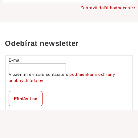
Zobrazit další hodnocení
Odebírat newsletter
E-mail
Vložením e-mailu súhlasíte s
podmienkami ochrany
osobných údajov
Přihlásit se
Z
á
p