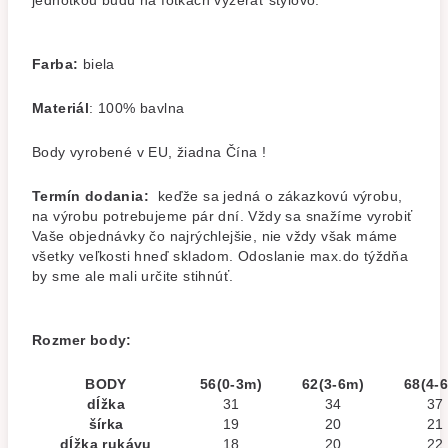
jednotkou budú na fotkách vyzerať štýlovo.
Farba:
biela
Materiál
: 100% bavlna
Body vyrobené v EU, žiadna Čína !
Termín dodania:
keďže sa jedná o zákazkovú výrobu,
na výrobu potrebujeme pár dní. Vždy sa snažíme vyrobiť
Vaše objednávky čo najrýchlejšie, nie vždy však máme
všetky veľkosti hneď skladom. Odoslanie max.do týždňa
by sme ale mali určite stihnúť.
Rozmer body:
BODY
56(0-3m)
62(3-6m)
68(4-
dĺžka
31
34
37
šírka
19
20
21
dĺžka rukávu
18
20
22