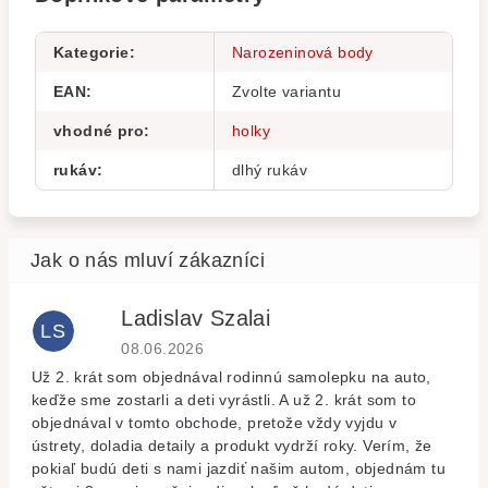
Kategorie
:
Narozeninová body
EAN
:
Zvolte variantu
vhodné pro
:
holky
rukáv
:
dlhý rukáv
Ladislav Szalai
LS
Hodnocení obchodu je 5 z 5 hvězdiček.
08.06.2026
Už 2. krát som objednával rodinnú samolepku na auto,
keďže sme zostarli a deti vyrástli. A už 2. krát som to
objednával v tomto obchode, pretože vždy vyjdu v
ústrety, doladia detaily a produkt vydrží roky. Verím, že
pokiaľ budú deti s nami jazdiť našim autom, objednám tu