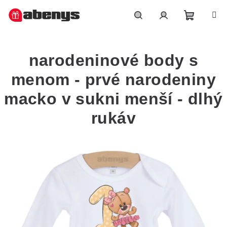
Přejít
na
obsah
Nákupn
Hledat
Přihlášení
narodeninové body s
košík
menom - prvé narodeniny
macko v sukni menší - dlhý
rukáv