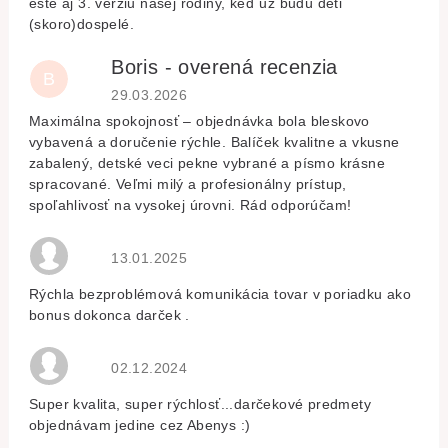
ešte aj 3. verziu našej rodiny, keď už budú deti
(skoro)dospelé.
Boris - overená recenzia
B
Hodnocení obchodu je 5 z 5 hvězdiček.
29.03.2026
Maximálna spokojnosť – objednávka bola bleskovo
vybavená a doručenie rýchle. Balíček kvalitne a vkusne
zabalený, detské veci pekne vybrané a písmo krásne
spracované. Veľmi milý a profesionálny prístup,
spoľahlivosť na vysokej úrovni. Rád odporúčam!
Hodnocení obchodu je 5 z 5 hvězdiček.
13.01.2025
Rýchla bezproblémová komunikácia tovar v poriadku ako
bonus dokonca darček .
Hodnocení obchodu je 5 z 5 hvězdiček.
02.12.2024
Super kvalita, super rýchlosť...darčekové predmety
objednávam jedine cez Abenys :)