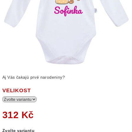
Aj Vás čakajú prvé narodeniny?
VELIKOST
312 Kč
Měrná
Zvolte variantu
cena: