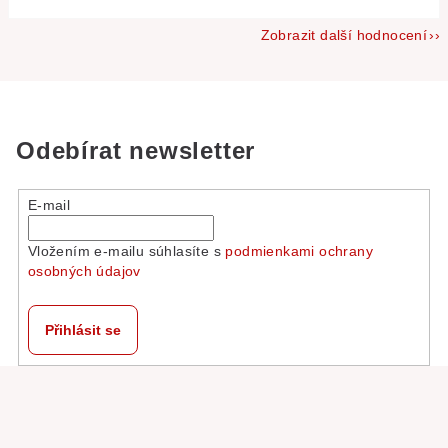
Zobrazit další hodnocení
Odebírat newsletter
E-mail
Vložením e-mailu súhlasíte s
podmienkami ochrany
osobných údajov
Přihlásit se
Z
á
p