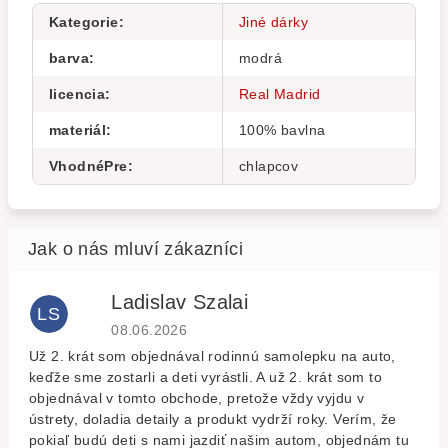
Kategorie
:
Jiné dárky
barva
:
modrá
licencia
:
Real Madrid
materiál
:
100% bavlna
VhodnéPre
:
chlapcov
Ladislav Szalai
LS
Hodnocení obchodu je 5 z 5 hvězdiček.
08.06.2026
Už 2. krát som objednával rodinnú samolepku na auto,
keďže sme zostarli a deti vyrástli. A už 2. krát som to
objednával v tomto obchode, pretože vždy vyjdu v
ústrety, doladia detaily a produkt vydrží roky. Verím, že
pokiaľ budú deti s nami jazdiť našim autom, objednám tu