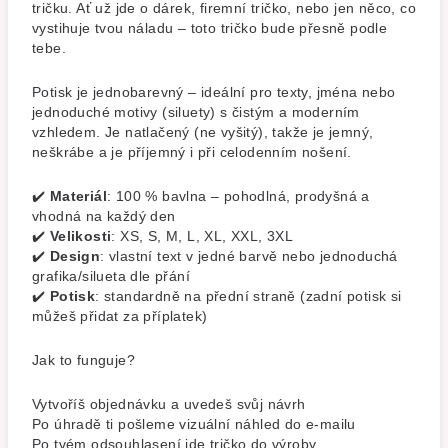
tričku. Ať už jde o dárek, firemní tričko, nebo jen něco, co
vystihuje tvou náladu – toto tričko bude přesně podle
tebe.
Potisk je jednobarevný – ideální pro texty, jména nebo
jednoduché motivy (siluety) s čistým a moderním
vzhledem. Je natlačený (ne vyšitý), takže je jemný,
neškrábe a je příjemný i při celodenním nošení.
✔️
Materiál
: 100 % bavlna – pohodlná, prodyšná a
vhodná na každý den
✔️
Velikosti
: XS, S, M, L, XL, XXL, 3XL
✔️
Design
: vlastní text v jedné barvě nebo jednoduchá
grafika/silueta dle přání
✔️
Potisk
: standardně na přední straně (zadní potisk si
můžeš přidat za příplatek)
Jak to funguje?
Vytvoříš objednávku a uvedeš svůj návrh
Po úhradě ti pošleme vizuální náhled do e-mailu
Po tvém odsouhlasení jde tričko do výroby