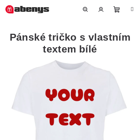
Přejít
na
obsah
Nákupn
Hledat
Přihlášení
Pánské tričko s vlastním
košík
textem bílé