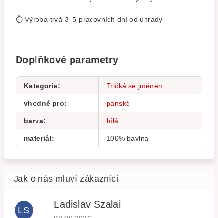
⏱️ Výroba trvá 3–5 pracovních dní od úhrady
Doplňkové parametry
Kategorie
:
Tričká se jménem
vhodné pro
:
pánské
barva
:
bílá
materiál
:
100% bavlna
Ladislav Szalai
LS
Hodnocení obchodu je 5 z 5 hvězdiček.