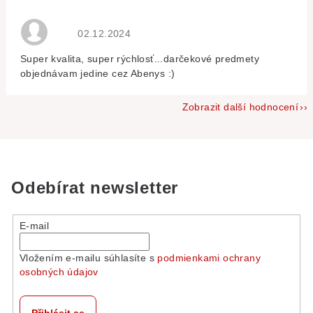
Hodnocení obchodu je 5 z 5 hvězdiček.
02.12.2024
Super kvalita, super rýchlosť...darčekové predmety
objednávam jedine cez Abenys :)
Zobrazit další hodnocení
Odebírat newsletter
E-mail
Vložením e-mailu súhlasíte s
podmienkami ochrany
osobných údajov