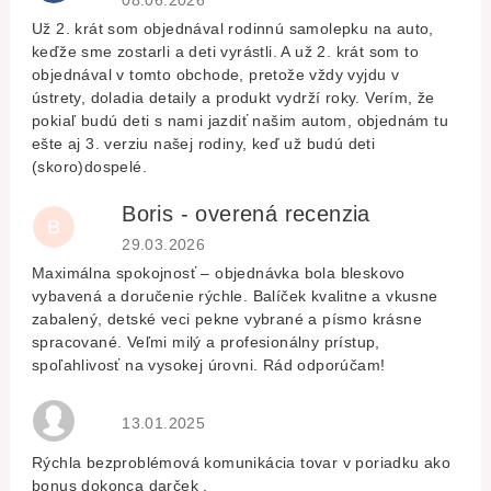
08.06.2026
Už 2. krát som objednával rodinnú samolepku na auto,
keďže sme zostarli a deti vyrástli. A už 2. krát som to
objednával v tomto obchode, pretože vždy vyjdu v
ústrety, doladia detaily a produkt vydrží roky. Verím, že
pokiaľ budú deti s nami jazdiť našim autom, objednám tu
ešte aj 3. verziu našej rodiny, keď už budú deti
(skoro)dospelé.
Boris - overená recenzia
B
Hodnocení obchodu je 5 z 5 hvězdiček.
29.03.2026
Maximálna spokojnosť – objednávka bola bleskovo
vybavená a doručenie rýchle. Balíček kvalitne a vkusne
zabalený, detské veci pekne vybrané a písmo krásne
spracované. Veľmi milý a profesionálny prístup,
spoľahlivosť na vysokej úrovni. Rád odporúčam!
Hodnocení obchodu je 5 z 5 hvězdiček.
13.01.2025
Rýchla bezproblémová komunikácia tovar v poriadku ako
bonus dokonca darček .