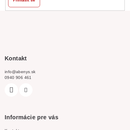
Přihlásit se
Z
á
p
a
t
í
Kontakt
info
@
abenys.sk
0940 906 461
Informácie pre vás