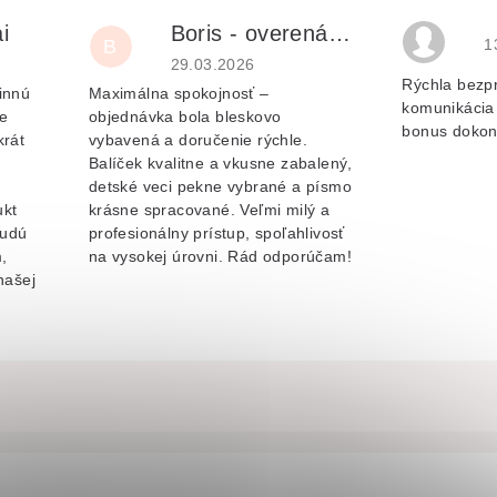
i
Boris - overená recenzia
H
B
1
je 5 z 5 hvězdiček.
Hodnocení obchodu je 5 z 5 hvězdiček.
29.03.2026
Rýchla bezp
innú
Maximálna spokojnosť –
komunikácia 
e
objednávka bola bleskovo
bonus dokon
krát
vybavená a doručenie rýchle.
Balíček kvalitne a vkusne zabalený,
v
detské veci pekne vybrané a písmo
ukt
krásne spracované. Veľmi milý a
budú
profesionálny prístup, spoľahlivosť
,
na vysokej úrovni. Rád odporúčam!
našej