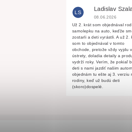
Ladislav Szala
LS
Hodnocení obchodu 
08.06.2026
Už 2. krát som objednával rod
samolepku na auto, keďže sm
zostarli a deti vyrástli. A už 2. 
som to objednával v tomto
obchode, pretože vždy vyjdu 
ústrety, doladia detaily a prod
vydrží roky. Verím, že pokiaľ 
deti s nami jazdiť našim autom
objednám tu ešte aj 3. verziu 
rodiny, keď už budú deti
(skoro)dospelé.