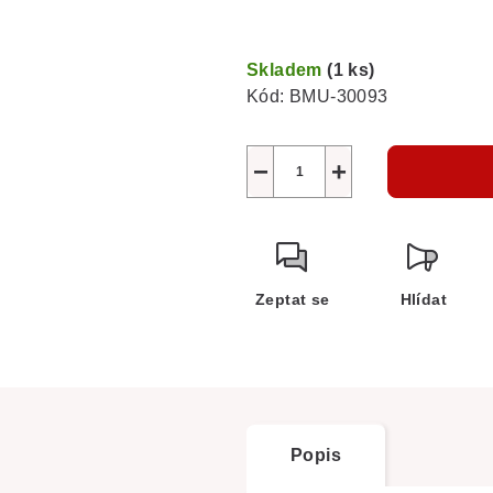
Měrná
cena:
Skladem
(1 ks)
Kód:
BMU-30093
−
+
Zeptat se
Hlídat
Popis