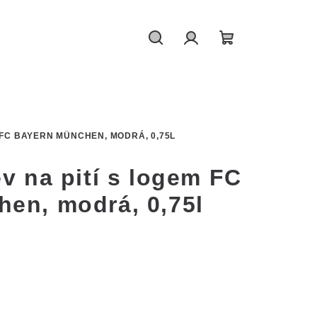
Hledat
Přihlášení
Nákupní
košík
 FC BAYERN MÜNCHEN, MODRÁ, 0,75L
v na pití s logem FC
en, modrá, 0,75l