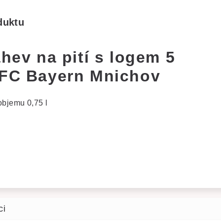
duktu
áhev na pití s logem 5
 FC Bayern Mnichov
 objemu 0,75 l