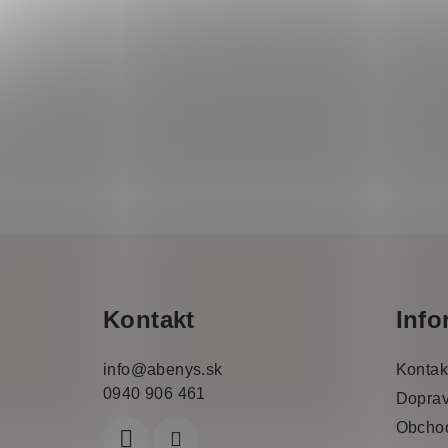
Z
á
Kontakt
Info
p
a
info
@
abenys.sk
Kontak
0940 906 461
t
Doprav
Obcho
í