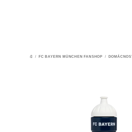
Přejít
na
obsah
/
FC BAYERN MÜNCHEN FANSHOP
/
DOMÁCNOS
DOMŮ