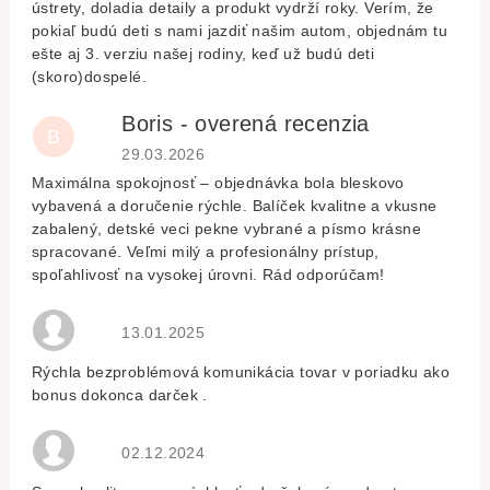
ústrety, doladia detaily a produkt vydrží roky. Verím, že
pokiaľ budú deti s nami jazdiť našim autom, objednám tu
ešte aj 3. verziu našej rodiny, keď už budú deti
(skoro)dospelé.
Boris - overená recenzia
B
Hodnocení obchodu je 5 z 5 hvězdiček.
29.03.2026
Maximálna spokojnosť – objednávka bola bleskovo
vybavená a doručenie rýchle. Balíček kvalitne a vkusne
zabalený, detské veci pekne vybrané a písmo krásne
spracované. Veľmi milý a profesionálny prístup,
spoľahlivosť na vysokej úrovni. Rád odporúčam!
Hodnocení obchodu je 5 z 5 hvězdiček.
13.01.2025
Rýchla bezproblémová komunikácia tovar v poriadku ako
bonus dokonca darček .
Hodnocení obchodu je 5 z 5 hvězdiček.
02.12.2024