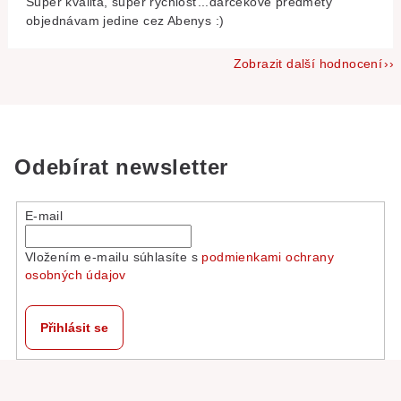
Super kvalita, super rýchlosť...darčekové predmety
objednávam jedine cez Abenys :)
Zobrazit další hodnocení
Odebírat newsletter
E-mail
Vložením e-mailu súhlasíte s
podmienkami ochrany
osobných údajov
Přihlásit se
Z
á