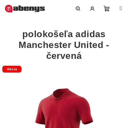
Přejít
na
obsah
Nákupn
Hledat
Přihlášení
polokošeľa adidas
košík
Manchester United -
červená
Akcia