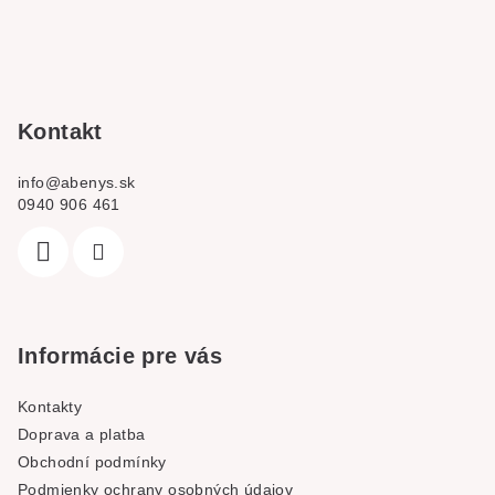
p
a
t
í
Kontakt
info
@
abenys.sk
0940 906 461
Informácie pre vás
Kontakty
Doprava a platba
Obchodní podmínky
Podmienky ochrany osobných údajov