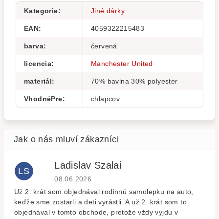
Kategorie
:
Jiné dárky
EAN
:
4059322215483
barva
:
červená
licencia
:
Manchester United
materiál
:
70% bavlna 30% polyester
VhodnéPre
:
chlapcov
Ladislav Szalai
LS
Hodnocení obchodu je 5 z 5 hvězdiček.
08.06.2026
Už 2. krát som objednával rodinnú samolepku na auto,
keďže sme zostarli a deti vyrástli. A už 2. krát som to
objednával v tomto obchode, pretože vždy vyjdu v