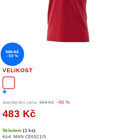
968 Kč
–50 %
VELIKOST
standardní cena:
968 Kč
–50 %
483 Kč
Měrná
Skladem
(1 ks)
cena:
Kód:
MAN-CE6521/S