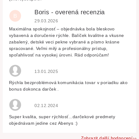
Boris - overená recenzia
B
Hodnocení obchodu je 5 z 5 hvězdiček.
29.03.2026
Maximálna spokojnosť – objednávka bola bleskovo
vybavená a doručenie rýchle. Balíček kvalitne a vkusne
zabalený, detské veci pekne vybrané a písmo krásne
spracované. Veľmi milý a profesionálny prístup,
spoľahlivosť na vysokej úrovni. Rád odporúčam!
Hodnocení obchodu je 5 z 5 hvězdiček.
13.01.2025
Rýchla bezproblémová komunikácia tovar v poriadku ako
bonus dokonca darček .
Hodnocení obchodu je 5 z 5 hvězdiček.
02.12.2024
Super kvalita, super rýchlosť...darčekové predmety
objednávam jedine cez Abenys :)
Zobrazit další hodnocení