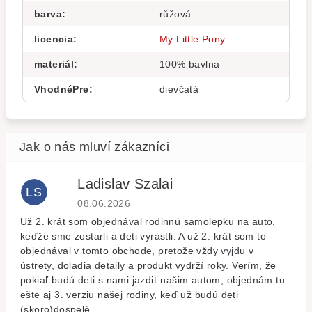
barva
:
růžová
licencia
:
My Little Pony
materiál
:
100% bavlna
VhodnéPre
:
dievčatá
Ladislav Szalai
LS
Hodnocení obchodu je 5 z 5 hvězdiček.
08.06.2026
Už 2. krát som objednával rodinnú samolepku na auto,
keďže sme zostarli a deti vyrástli. A už 2. krát som to
objednával v tomto obchode, pretože vždy vyjdu v
ústrety, doladia detaily a produkt vydrží roky. Verím, že
pokiaľ budú deti s nami jazdiť našim autom, objednám tu
ešte aj 3. verziu našej rodiny, keď už budú deti
(skoro)dospelé.