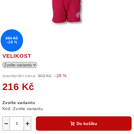
303 Kč
–28 %
VELIKOST
standardní cena:
303 Kč
–28 %
216 Kč
Měrná
Zvolte variantu
cena:
Kód:
Zvolte variantu
−
+
Do košíku