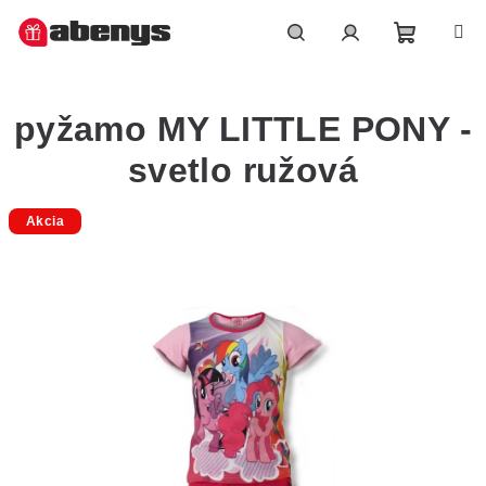
Přejít
na
obsah
Nákupn
Hledat
Přihlášení
pyžamo MY LITTLE PONY -
košík
svetlo ružová
Akcia