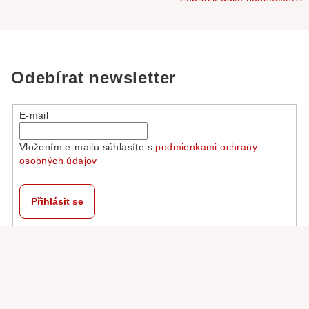
Odebírat newsletter
E-mail
Vložením e-mailu súhlasíte s
podmienkami ochrany
osobných údajov
Přihlásit se
Z
á
p
a