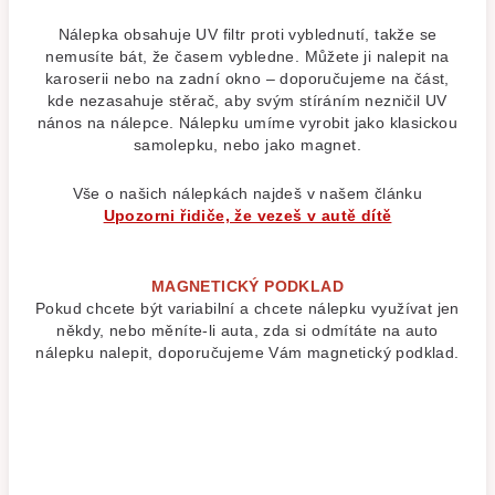
Nálepka obsahuje UV filtr proti vyblednutí, takže se
nemusíte bát, že časem vybledne. Můžete ji nalepit na
karoserii nebo na zadní okno – doporučujeme na část,
kde nezasahuje stěrač, aby svým stíráním nezničil UV
nános na nálepce. Nálepku umíme vyrobit jako klasickou
samolepku, nebo jako magnet.
Vše o našich nálepkách najdeš v našem článku
Upozorni řidiče, že vezeš v autě dítě
MAGNETICKÝ PODKLAD
Pokud chcete být variabilní a chcete nálepku využívat jen
někdy, nebo měníte-li auta, zda si odmítáte na auto
nálepku nalepit, doporučujeme Vám magnetický podklad.