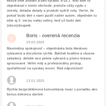
keďže sme zostarli a deti vyrástli. A už 2. krát som to
objednával v tomto obchode, pretože vždy vyjdu v
ústrety, doladia detaily a produkt vydrží roky. Verím, že
pokiaľ budú deti s nami jazdiť našim autom, objednám tu
ešte aj 3. verziu našej rodiny, keď už budú deti
(skoro)dospelé.
Boris - overená recenzia
B
Hodnocení obchodu je 5 z 5 hvězdiček.
29.03.2026
Maximálna spokojnosť – objednávka bola bleskovo
vybavená a doručenie rýchle. Balíček kvalitne a vkusne
zabalený, detské veci pekne vybrané a písmo krásne
spracované. Veľmi milý a profesionálny prístup,
spoľahlivosť na vysokej úrovni. Rád odporúčam!
Hodnocení obchodu je 5 z 5 hvězdiček.
13.01.2025
Rýchla bezproblémová komunikácia tovar v poriadku ako
bonus dokonca darček .
Hodnocení obchodu je 5 z 5 hvězdiček.