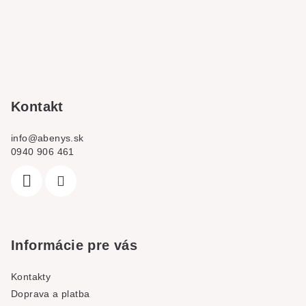
Z
á
p
a
t
í
Kontakt
info
@
abenys.sk
0940 906 461
Informácie pre vás
Kontakty
Doprava a platba