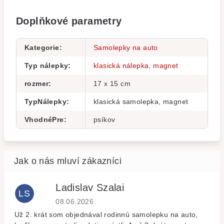
Doplňkové parametry
Kategorie
:
Samolepky na auto
Typ nálepky
:
klasická nálepka
,
magnet
rozmer
:
17 x 15 cm
TypNálepky
:
klasická samolepka, magnet
VhodnéPre
:
psíkov
Ladislav Szalai
LS
Hodnocení obchodu je 5 z 5 hvězdiček.
08.06.2026
Už 2. krát som objednával rodinnú samolepku na auto,