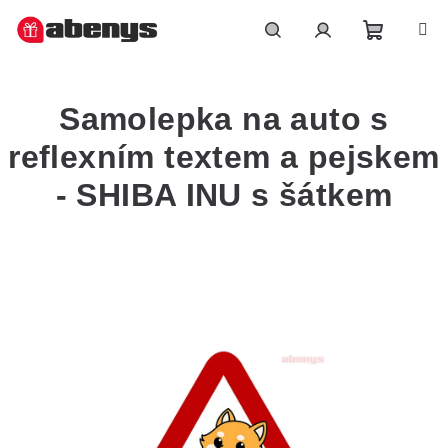
Přejít
na
obsah
Nákupn
Hledat
Přihlášení
Samolepka na auto s
košík
reflexním textem a pejskem
- SHIBA INU s šátkem