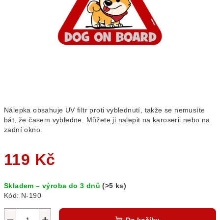
Nálepka obsahuje UV filtr proti vyblednutí, takže se nemusíte
bát, že časem vybledne. Můžete ji nalepit na karoserii nebo na
zadní okno.
119 Kč
Měrná
Skladem – výroba do 3 dnů
(>5 ks)
cena:
Kód:
N-190
−
+