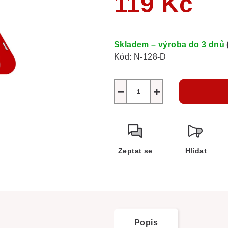
119 Kč
Měrná
cena:
Skladem – výroba do 3 dnů
Kód:
N-128-D
−
+
Zeptat se
Hlídat
Popis