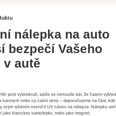
duktu
lní nálepka na auto
ší bezpečí Vašeho
 v autě
ltr proti vyblednutí, takže se nemusíte bát, že časem vyble
na karoserii nebo na zadní okno – doporučujeme na část, kde
by svým stíráním nezničil UV nános na nálepce. Nálepku um
it jako klasickou samolepku, nebo jako magnet.