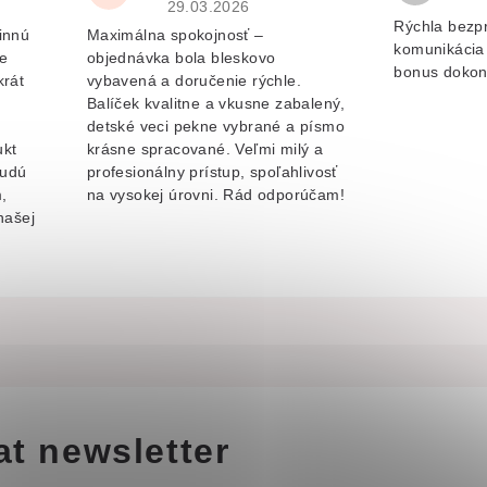
je 5 z 5 hvězdiček.
Hodnocení obchodu je 5 z 5 hvězdiček.
29.03.2026
Rýchla bezp
innú
Maximálna spokojnosť –
komunikácia 
e
objednávka bola bleskovo
bonus dokon
krát
vybavená a doručenie rýchle.
Balíček kvalitne a vkusne zabalený,
v
detské veci pekne vybrané a písmo
ukt
krásne spracované. Veľmi milý a
budú
profesionálny prístup, spoľahlivosť
,
na vysokej úrovni. Rád odporúčam!
našej
at newsletter