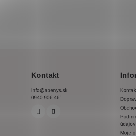
Z
á
Kontakt
Info
p
a
info
@
abenys.sk
Kontak
0940 906 461
t
Doprav
Obcho
í
Podmie
údajov
Moje o