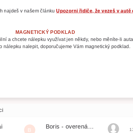
ch najdeš v našem článku
Upozorni řidiče, že vezeš v autě 
MAGNETICKÝ PODKLAD
lní a chcete nálepku využívat jen někdy, nebo měníte-li auta
to nálepku nalepit, doporučujeme Vám magnetický podklad.
i
Boris - overená recenzia
H
B
1