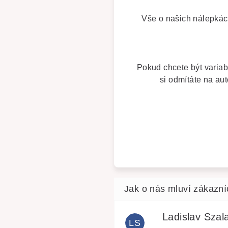
Vše o našich nálepká
Pokud chcete být variabi
si odmítáte na au
Ladislav Szala
LS