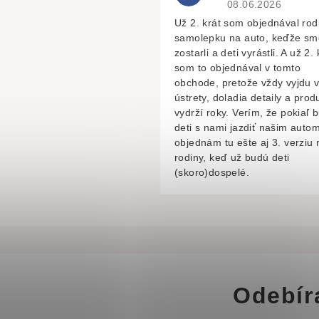
Hodnocení obchodu 
08.06.2026
Už 2. krát som objednával rod
samolepku na auto, keďže sm
zostarli a deti vyrástli. A už 2. 
som to objednával v tomto
obchode, pretože vždy vyjdu 
ústrety, doladia detaily a prod
vydrží roky. Verím, že pokiaľ 
deti s nami jazdiť našim autom
objednám tu ešte aj 3. verziu 
rodiny, keď už budú deti
(skoro)dospelé.
Odebír