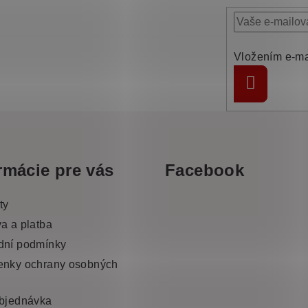
Vložením e-ma
Přihlásit
se
rmácie pre vás
Facebook
ty
a a platba
dní podmínky
nky ochrany osobných
bjednávka