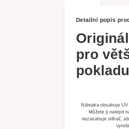
Detailní popis pro
Originá
pro vět
pokladu
Nálepka obsahuje UV fi
Můžete ji nalepit 
nezasahuje stěrač, a
vyrob