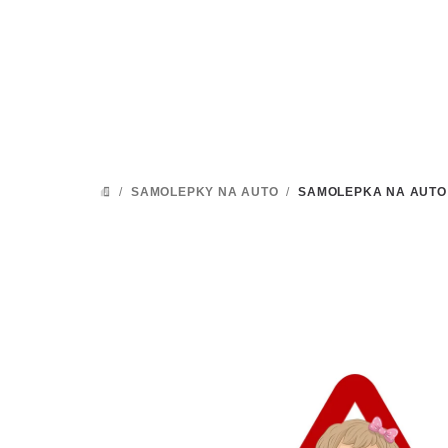
Přejít
na
obsah
/
SAMOLEPKY NA AUTO
/
SAMOLEPKA NA AUTO S
DOMŮ