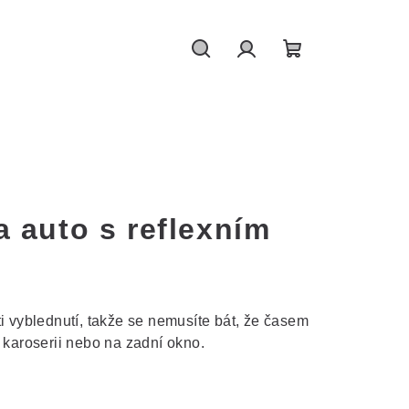
Hledat
Přihlášení
Nákupní
košík
 auto s reflexním
ti vyblednutí, takže se nemusíte bát, že časem
 karoserii nebo na zadní okno.