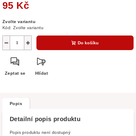
95 Kč
Měrná
Zvolte variantu
cena:
Kód:
Zvolte variantu
−
+
Do košíku
Zeptat se
Hlídat
Popis
Detailní popis produktu
Popis produktu není dostupný