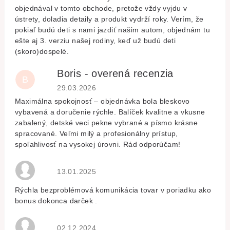
objednával v tomto obchode, pretože vždy vyjdu v
ústrety, doladia detaily a produkt vydrží roky. Verím, že
pokiaľ budú deti s nami jazdiť našim autom, objednám tu
ešte aj 3. verziu našej rodiny, keď už budú deti
(skoro)dospelé.
Boris - overená recenzia
B
Hodnocení obchodu je 5 z 5 hvězdiček.
29.03.2026
Maximálna spokojnosť – objednávka bola bleskovo
vybavená a doručenie rýchle. Balíček kvalitne a vkusne
zabalený, detské veci pekne vybrané a písmo krásne
spracované. Veľmi milý a profesionálny prístup,
spoľahlivosť na vysokej úrovni. Rád odporúčam!
Hodnocení obchodu je 5 z 5 hvězdiček.
13.01.2025
Rýchla bezproblémová komunikácia tovar v poriadku ako
bonus dokonca darček .
Hodnocení obchodu je 5 z 5 hvězdiček.
02.12.2024