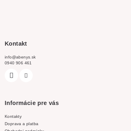
á
p
a
t
í
Kontakt
info
@
abenys.sk
0940 906 461
Informácie pre vás
Kontakty
Doprava a platba
Obchodní podmínky