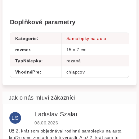
Doplňkové parametry
Kategorie
:
Samolepky na auto
rozmer
:
15 x 7 cm
TypNálepky
:
rezaná
VhodnéPre
:
chlapcov
Ladislav Szalai
LS
Hodnocení obchodu je 5 z 5 hvězdiček.
08.06.2026
Už 2. krát som objednával rodinnú samolepku na auto,
keďže sme zostarli a deti vyrástli. A už 2. krát som to