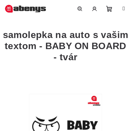
Přejít
na
obsah
Nákupn
Hledat
Přihlášení
samolepka na auto s vašim
košík
textom - BABY ON BOARD
- tvár