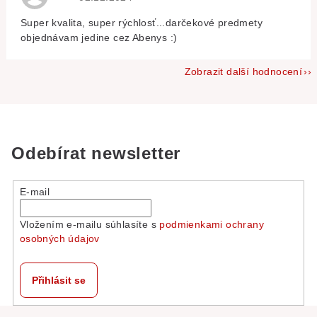
Super kvalita, super rýchlosť...darčekové predmety
objednávam jedine cez Abenys :)
Zobrazit další hodnocení
Odebírat newsletter
E-mail
Vložením e-mailu súhlasíte s
podmienkami ochrany
osobných údajov
Přihlásit se
Z