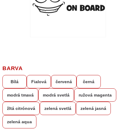
BARVA
Bílá
Fialová
červená
černá
modrá tmavá
modrá svetlá
ružová magenta
žltá citrónová
zelená svetlá
zelená jasná
zelená aqua