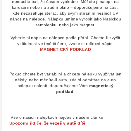
nemusíte bát, že časem vybledne. Můžete ji nalepit na
karoserii nebo na zadní okno – doporučujeme na část,
kde nezasahuje stěrač, aby svým stíráním nezničil UV
nános na nálepce. Nálepku umíme vyrobit jako klasickou
samolepku, nebo jako magnet.
Vyberte si nápis na nálepce podle přání. Chcete-li zvýšit
viditelnost ve tmě či šeru, zvolte si reflexní nápis.
MAGNETICKÝ PODKLAD
Pokud chcete být variabilní a chcete nálepku využívat jen
někdy, nebo měníte-li auta, zda si odmítáte na auto
nálepku nalepit, doporučujeme Vám
magnetický
podklad.
Vše o našich nálepkách najdeš v našem článku
Upozorni řidiče, že vezeš v autě dítě