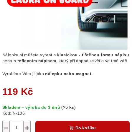
Nálepku si můžete vybrat s
klasickou - tištěnou formu nápisu
nebo
s reflexním nápisem
, který při dopadu světla ve tmě září.
Vyrobíme Vám ji jako
nálepku nebo magnet.
119 Kč
Měrná
Skladem – výroba do 3 dnů
(>5 ks)
cena:
Kód:
N-136
−
+
Do košíku