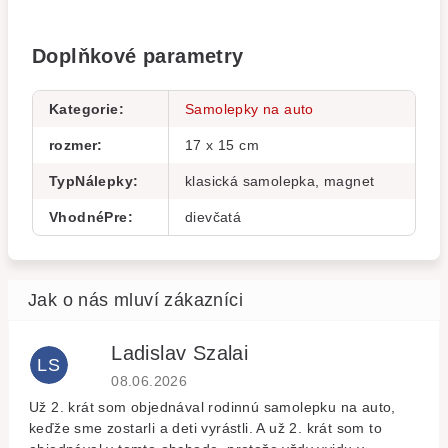
Doplňkové parametry
Kategorie
:
Samolepky na auto
rozmer
:
17 x 15 cm
TypNálepky
:
klasická samolepka, magnet
VhodnéPre
:
dievčatá
Ladislav Szalai
LS
Hodnocení obchodu je 5 z 5 hvězdiček.
08.06.2026
Už 2. krát som objednával rodinnú samolepku na auto,
keďže sme zostarli a deti vyrástli. A už 2. krát som to