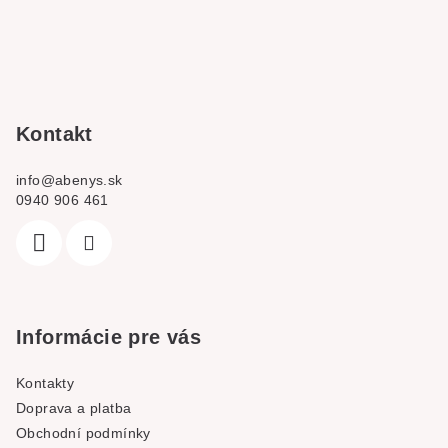
á
p
a
t
í
Kontakt
info
@
abenys.sk
0940 906 461
Informácie pre vás
Kontakty
Doprava a platba
Obchodní podmínky