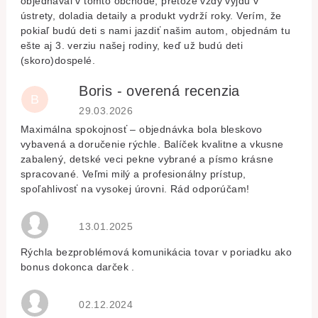
objednával v tomto obchode, pretože vždy vyjdu v
ústrety, doladia detaily a produkt vydrží roky. Verím, že
pokiaľ budú deti s nami jazdiť našim autom, objednám tu
ešte aj 3. verziu našej rodiny, keď už budú deti
(skoro)dospelé.
Boris - overená recenzia
B
Hodnocení obchodu je 5 z 5 hvězdiček.
29.03.2026
Maximálna spokojnosť – objednávka bola bleskovo
vybavená a doručenie rýchle. Balíček kvalitne a vkusne
zabalený, detské veci pekne vybrané a písmo krásne
spracované. Veľmi milý a profesionálny prístup,
spoľahlivosť na vysokej úrovni. Rád odporúčam!
Hodnocení obchodu je 5 z 5 hvězdiček.
13.01.2025
Rýchla bezproblémová komunikácia tovar v poriadku ako
bonus dokonca darček .
Hodnocení obchodu je 5 z 5 hvězdiček.
02.12.2024