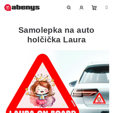
Přejít
na
obsah
Nákupn
Hledat
Přihlášení
Samolepka na auto
košík
holčička Laura