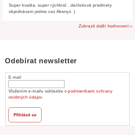
Super kvalita, super rýchlosť...darčekové predmety
objednávam jedine cez Abenys :)
Zobrazit další hodnocení
Odebírat newsletter
E-mail
Vložením e-mailu súhlasíte s
podmienkami ochrany
osobných údajov
Přihlásit se
Z