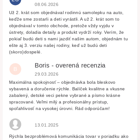
Hodnocení obchodu je 5 z 5 hvězdiček.
08.06.2026
Už 2. krát som objednával rodinnú samolepku na auto,
keďže sme zostarli a deti vyrástli. A už 2. krát som to
objednával v tomto obchode, pretože vždy vyjdu v
ústrety, doladia detaily a produkt vydrží roky. Verím, že
pokiaľ budú deti s nami jazdiť našim autom, objednám tu
ešte aj 3. verziu našej rodiny, keď už budú deti
(skoro)dospelé.
Boris - overená recenzia
B
Hodnocení obchodu je 5 z 5 hvězdiček.
29.03.2026
Maximálna spokojnosť – objednávka bola bleskovo
vybavená a doručenie rýchle. Balíček kvalitne a vkusne
zabalený, detské veci pekne vybrané a písmo krásne
spracované. Veľmi milý a profesionálny prístup,
spoľahlivosť na vysokej úrovni. Rád odporúčam!
Hodnocení obchodu je 5 z 5 hvězdiček.
13.01.2025
Rýchla bezproblémová komunikácia tovar v poriadku ako