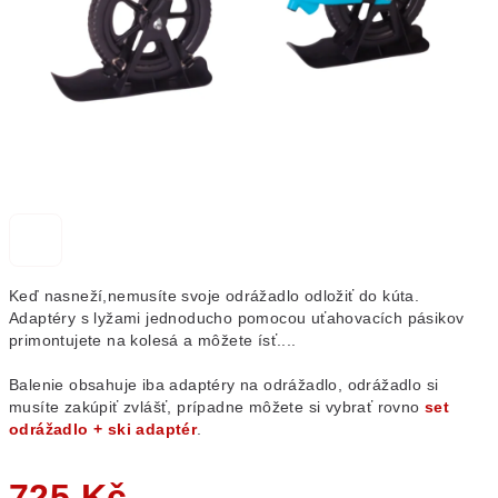
Keď nasneží,nemusíte svoje odrážadlo odložiť do kúta.
Adaptéry s lyžami jednoducho pomocou uťahovacích pásikov
primontujete na kolesá a môžete ísť....
Balenie obsahuje iba adaptéry na odrážadlo, odrážadlo si
musíte zakúpiť zvlášť, prípadne môžete si vybrať rovno
set
odrážadlo + ski adaptér
.
725 Kč