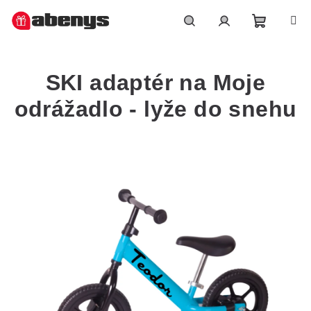
Přejít
na
obsah
Nákupn
Hledat
Přihlášení
SKI adaptér na Moje
košík
odrážadlo - lyže do snehu