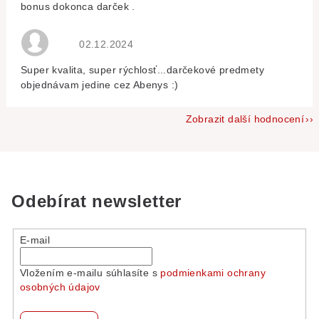
bonus dokonca darček .
Hodnocení obchodu je 5 z 5 hvězdiček.
02.12.2024
Super kvalita, super rýchlosť...darčekové predmety
objednávam jedine cez Abenys :)
Zobrazit další hodnocení
Odebírat newsletter
E-mail
Vložením e-mailu súhlasíte s
podmienkami ochrany
osobných údajov