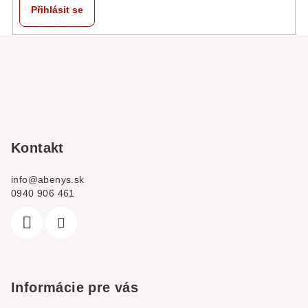
Přihlásit se
Z
á
p
a
t
í
Kontakt
info
@
abenys.sk
0940 906 461
Informácie pre vás