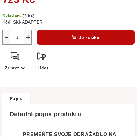
Měrná
Skladem
(3 ks)
cena:
Kód:
SKI-ADAPTER
−
+
Do košíku
Zeptat se
Hlídat
Popis
Detailní popis produktu
PREMEŇTE SVOJE ODRÁŽADLO NA