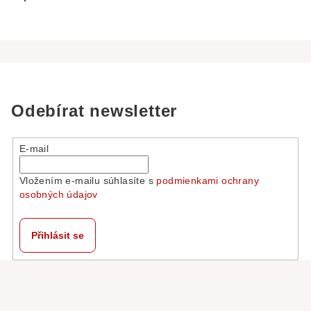
Odebírat newsletter
E-mail
Vložením e-mailu súhlasíte s
podmienkami ochrany
osobných údajov
Přihlásit se
Z
á
p