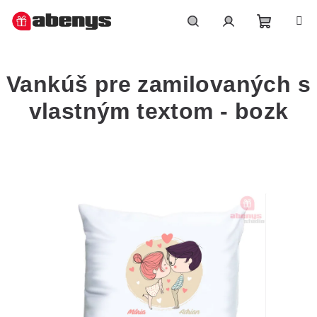
Přejít
na
obsah
Nákupn
Hledat
Přihlášení
Vankúš pre zamilovaných s
košík
vlastným textom - bozk