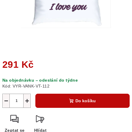
291 Kč
Měrná
Na objednávku – odeslání do týdne
cena:
Kód:
VYR-VANK-VT-112
−
+
Do košíku
Zeptat se
Hlídat