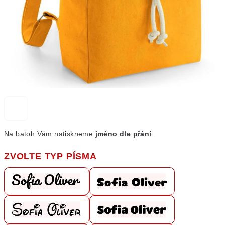
Na batoh Vám natiskneme
jméno dle přání
.
ZVOLTE TYP PÍSMA