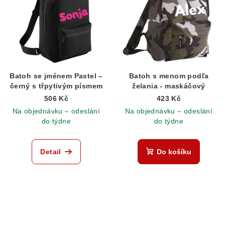
Batoh se jménem Pastel –
Batoh s menom podľa
černý s třpytivým písmem
želania - maskáčový
506 Kč
423 Kč
Na objednávku – odeslání
Na objednávku – odeslání
do týdne
do týdne
Detail
Do košíku