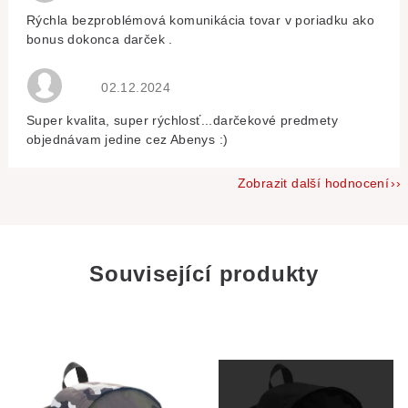
Rýchla bezproblémová komunikácia tovar v poriadku ako
bonus dokonca darček .
Hodnocení obchodu je 5 z 5 hvězdiček.
02.12.2024
Super kvalita, super rýchlosť...darčekové predmety
objednávam jedine cez Abenys :)
Zobrazit další hodnocení
Související produkty