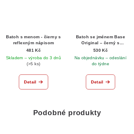
Batoh s menom - čierny s
Batoh se jménem Base
reflexným nápisom
Original – černý s
reflexním písmem
481 Kč
530 Kč
Skladem – výroba do 3 dnů
Na objednávku – odeslání
(>5 ks)
do týdne
Detail
Detail
Podobné produkty