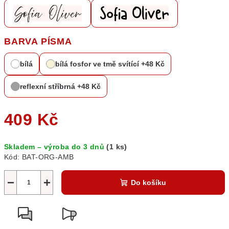
BARVA PÍSMA
bílá
bílá fosfor ve tmě svítící +48 Kč
reflexní stříbrná +48 Kč
409 Kč
Měrná
Skladem – výroba do 3 dnů
(1 ks)
cena:
Kód:
BAT-ORG-AMB
−
+
Do košíku