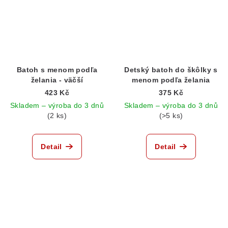
Batoh s menom podľa
Detský batoh do škôlky s
želania - väčší
menom podľa želania
423 Kč
375 Kč
Skladem – výroba do 3 dnů
Skladem – výroba do 3 dnů
(2 ks)
(>5 ks)
Detail
Detail