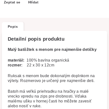
Zeptat se
Hlídat
Popis
Detailní popis produktu
Malý batôžtek s menom pre najmenšie detičky
materiál:
100% bavlna organická
rozmer:
22 x 30 x 12cm
Ruksak s menom bude dokonalým doplnkom na
výlety. Rozmerovo je určený pre najmenšie deti.
Batoh má veľkú priehradku na hračky a malé
vrecko vpredu na zips pre drobnosti. Vďaka
malému ušku v hornej časti ho môžete zavesiť
alebo nosiť v ruke.