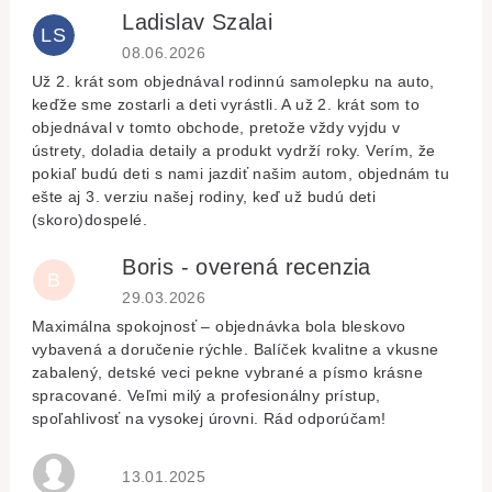
Ladislav Szalai
LS
Hodnocení obchodu je 5 z 5 hvězdiček.
08.06.2026
Už 2. krát som objednával rodinnú samolepku na auto,
keďže sme zostarli a deti vyrástli. A už 2. krát som to
objednával v tomto obchode, pretože vždy vyjdu v
ústrety, doladia detaily a produkt vydrží roky. Verím, že
pokiaľ budú deti s nami jazdiť našim autom, objednám tu
ešte aj 3. verziu našej rodiny, keď už budú deti
(skoro)dospelé.
Boris - overená recenzia
B
Hodnocení obchodu je 5 z 5 hvězdiček.
29.03.2026
Maximálna spokojnosť – objednávka bola bleskovo
vybavená a doručenie rýchle. Balíček kvalitne a vkusne
zabalený, detské veci pekne vybrané a písmo krásne
spracované. Veľmi milý a profesionálny prístup,
spoľahlivosť na vysokej úrovni. Rád odporúčam!
Hodnocení obchodu je 5 z 5 hvězdiček.
13.01.2025