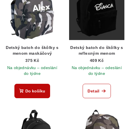
Detský batoh do škôlky s
Detský batoh do škôlky s
menom maskáčový
reflexným menom
375 Kč
409 Kč
Na objednávku – odeslání
Na objednávku – odeslání
do týdne
do týdne
Do košíku
Detail