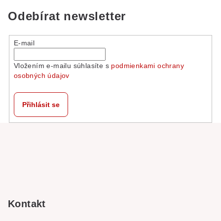
Odebírat newsletter
E-mail
Vložením e-mailu súhlasíte s
podmienkami ochrany
osobných údajov
Přihlásit se
Z
á
p
a
t
í
Kontakt