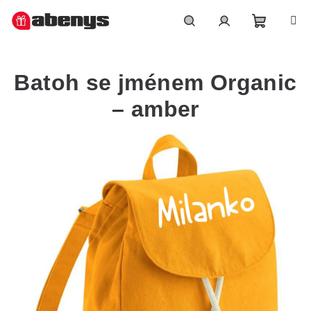
Přejít
na
obsah
Nákupn
Hledat
Přihlášení
Batoh se jménem Organic
košík
– amber