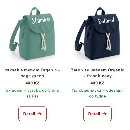
ruksak s menom Organic -
Batoh se jménem Organic
sage green
– french navy
409 Kč
409 Kč
Skladem – výroba do 3 dnů
Na objednávku – odeslání
(1 ks)
do týdne
Detail
Detail