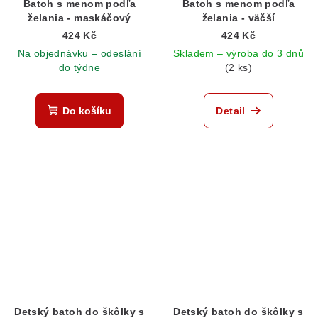
Batoh s menom podľa
Batoh s menom podľa
želania - maskáčový
želania - väčší
424 Kč
424 Kč
Na objednávku – odeslání
Skladem – výroba do 3 dnů
do týdne
(2 ks)
Do košíku
Detail
Detský batoh do škôlky s
Detský batoh do škôlky s