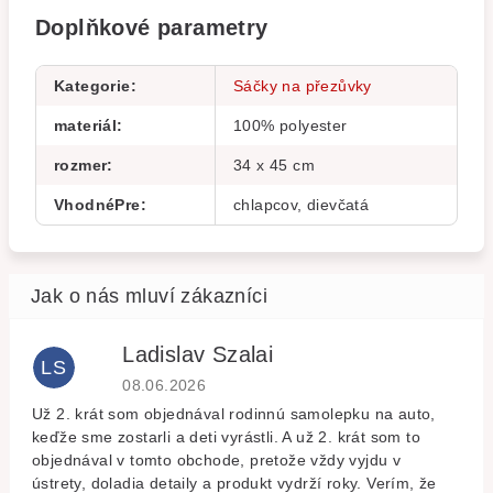
Doplňkové parametry
Kategorie
:
Sáčky na přezůvky
materiál
:
100% polyester
rozmer
:
34 x 45 cm
VhodnéPre
:
chlapcov, dievčatá
Ladislav Szalai
LS
Hodnocení obchodu je 5 z 5 hvězdiček.
08.06.2026
Už 2. krát som objednával rodinnú samolepku na auto,
keďže sme zostarli a deti vyrástli. A už 2. krát som to
objednával v tomto obchode, pretože vždy vyjdu v
ústrety, doladia detaily a produkt vydrží roky. Verím, že