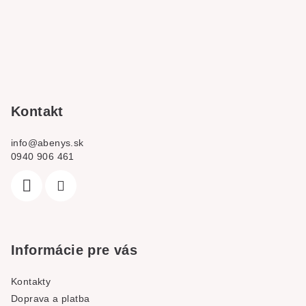
Z
á
p
a
t
í
Kontakt
info
@
abenys.sk
0940 906 461
Informácie pre vás
Kontakty
Doprava a platba