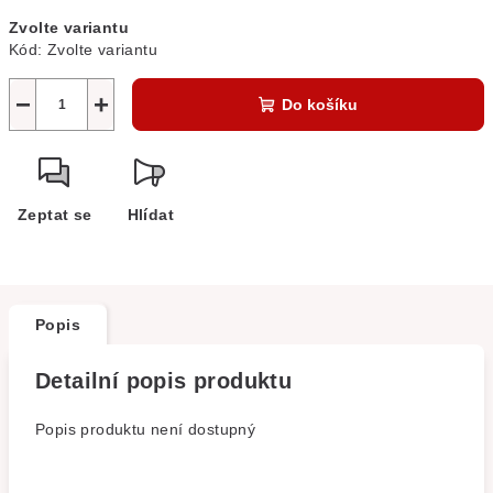
Měrná
Zvolte variantu
cena:
Kód:
Zvolte variantu
−
+
Do košíku
Zeptat se
Hlídat
Popis
Detailní popis produktu
Popis produktu není dostupný