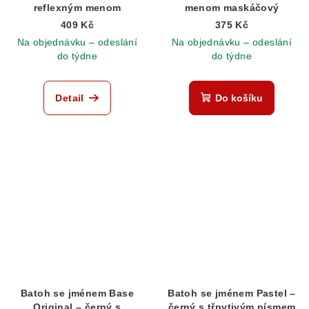
reflexným menom
menom maskáčový
409 Kč
375 Kč
Na objednávku – odeslání
Na objednávku – odeslání
do týdne
do týdne
Detail
Do košíku
Batoh se jménem Base
Batoh se jménem Pastel –
Original – černý s
černý s třpytivým písmem