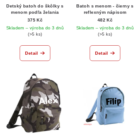
Detský batoh do škôlky s
Batoh s menom - čierny s
menom podľa želania
reflexným nápisom
375 Kč
482 Kč
Skladem – výroba do 3 dnů
Skladem – výroba do 3 dnů
(>5 ks)
(>5 ks)
Detail
Detail