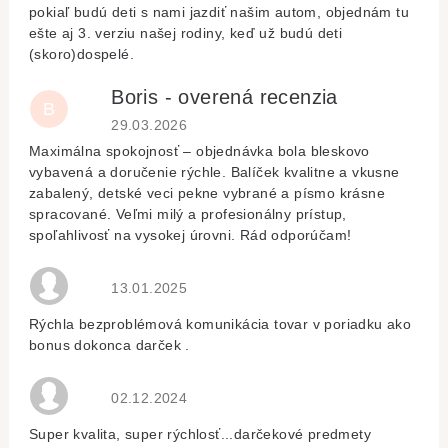
pokiaľ budú deti s nami jazdiť našim autom, objednám tu
ešte aj 3. verziu našej rodiny, keď už budú deti
(skoro)dospelé.
Boris - overená recenzia
B
Hodnocení obchodu je 5 z 5 hvězdiček.
29.03.2026
Maximálna spokojnosť – objednávka bola bleskovo
vybavená a doručenie rýchle. Balíček kvalitne a vkusne
zabalený, detské veci pekne vybrané a písmo krásne
spracované. Veľmi milý a profesionálny prístup,
spoľahlivosť na vysokej úrovni. Rád odporúčam!
Hodnocení obchodu je 5 z 5 hvězdiček.
13.01.2025
Rýchla bezproblémová komunikácia tovar v poriadku ako
bonus dokonca darček .
Hodnocení obchodu je 5 z 5 hvězdiček.
02.12.2024
Super kvalita, super rýchlosť...darčekové predmety