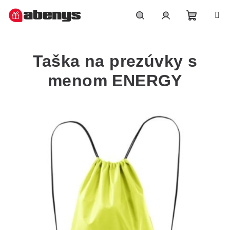
Přejít
na
obsah
Nákupn
Hledat
Přihlášení
Taška na prezúvky s
košík
menom ENERGY