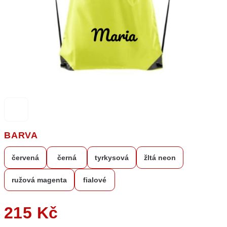
BARVA
červená
černá
tyrkysová
žltá neon
ružová magenta
fialové
215 Kč